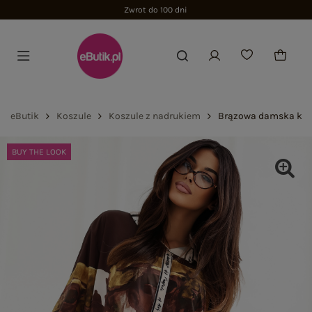
Zwrot do 100 dni
eButik
Koszule
Koszule z nadrukiem
Brązowa damska kosz
BUY THE LOOK