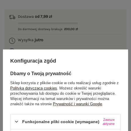
Dostawa
od 7,99 zł
Do darmowej dostawy brakuje
200,00 zł
Wysyłka
jutro
100 dni na zwrot
Konfiguracja zgód
Dbamy o Twoją prywatność
OPIS PRODUKTU
Sklep korzysta z plików cookie w celu realizacji usług zgodnie z
Polityką dotyczącą cookies
. Możesz określić warunki
GŁÓWNE PARAMETRY
przechowywania lub dostępu do cookie w Twojej przeglądarce.
Więcej informacji na temat warunków i prywatności można
znaleźć także na stronie
Prywatność i warunki Google
.
OPINIE O PRODUKCIE
(1)
WYSYŁKA I DOSTAWA
Zawsze
Funkcjonalne pliki cookie (wymagane)
aktywne