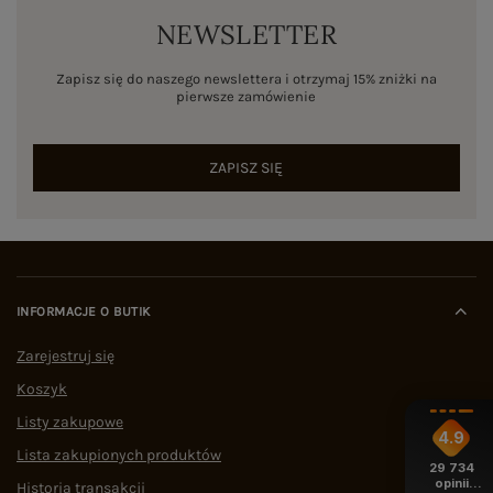
NEWSLETTER
Zapisz się do naszego newslettera i otrzymaj 15% zniżki na
pierwsze zamówienie
ZAPISZ SIĘ
INFORMACJE O BUTIK
Zarejestruj się
Koszyk
Listy zakupowe
4.9
Lista zakupionych produktów
29 734
opinii
Historia transakcji