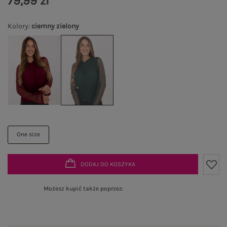
79,99 zł
Kolory
:
ciemny zielony
One size
DODAJ DO KOSZYKA
Możesz kupić także poprzez: