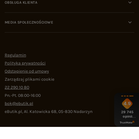
OBSŁUGA KLIENTA
MEDIA SPOŁECZNOŚCIOWE
Regulamin
Polityka prywatności
Odstąpienie od umowy
Zarządzaj plikami cookie
22 290 10 80
Pn.-Pt. 08:00-16:00
bok@ebutik.pl
4.9
eButik.pl
,
Al. Katowicka 68
,
05-830
Nadarzyn
29 745
opinii
z całego
okresu
W sklepie prezentujemy ceny brutto (z VAT).