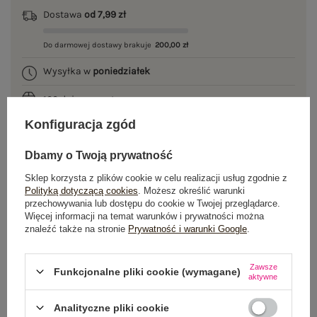
Dostawa
od 7,99 zł
Do darmowej dostawy brakuje
200,00 zł
Wysyłka w
poniedziałek
100 dni na zwrot
Konfiguracja zgód
Dbamy o Twoją prywatność
OPIS PRODUKTU
Sklep korzysta z plików cookie w celu realizacji usług zgodnie z
Polityką dotyczącą cookies
. Możesz określić warunki
GŁÓWNE PARAMETRY
przechowywania lub dostępu do cookie w Twojej przeglądarce.
Więcej informacji na temat warunków i prywatności można
znaleźć także na stronie
Prywatność i warunki Google
.
OPINIE O PRODUKCIE
(0)
WYSYŁKA I DOSTAWA
Zawsze
Funkcjonalne pliki cookie (wymagane)
aktywne
ZWROTY I REKLAMACJE
Analityczne pliki cookie