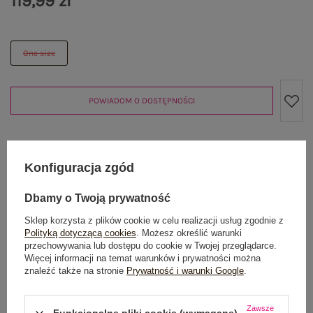
119,99 zł
One size
POWIADOM O DOSTĘPNOŚCI
Produkt niedostępny
Konfiguracja zgód
Dbamy o Twoją prywatność
Sklep korzysta z plików cookie w celu realizacji usług zgodnie z
OPIS PRODUKTU
Polityką dotyczącą cookies
. Możesz określić warunki
przechowywania lub dostępu do cookie w Twojej przeglądarce.
GŁÓWNE PARAMETRY
Więcej informacji na temat warunków i prywatności można
znaleźć także na stronie
Prywatność i warunki Google
.
OPINIE O PRODUKCIE
(0)
Zawsze
Funkcjonalne pliki cookie (wymagane)