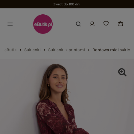
Zwrot do 100 dni
eButik
Sukienki
Sukienki z printami
Bordowa midi sukien