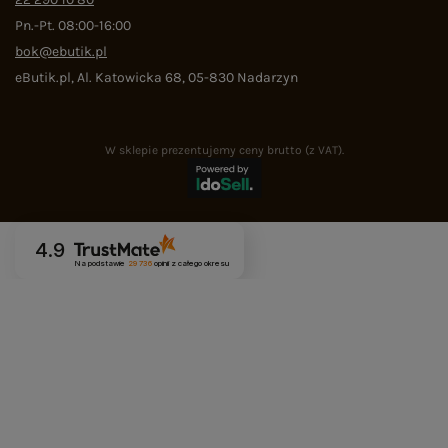
Pn.-Pt. 08:00-16:00
bok@ebutik.pl
eButik.pl
,
Al. Katowicka 68
,
05-830
Nadarzyn
W sklepie prezentujemy ceny brutto (z VAT).
4.9
Na podstawie
29 736
opinii
z całego okresu