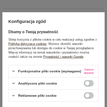
OPIS PRODUKTU
Konfiguracja zgód
GŁÓWNE PARAMETRY
Dbamy o Twoją prywatność
OPINIE O PRODUKCIE
(0)
Sklep korzysta z plików cookie w celu realizacji usług zgodnie z
Polityką dotyczącą cookies
. Możesz określić warunki
WYSYŁKA I DOSTAWA
przechowywania lub dostępu do cookie w Twojej przeglądarce.
Więcej informacji na temat warunków i prywatności można
znaleźć także na stronie
Prywatność i warunki Google
.
ZWROTY I REKLAMACJE
Zawsze
Funkcjonalne pliki cookie (wymagane)
aktywne
Analityczne pliki cookie
Reklamowe pliki cookie