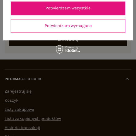
NEWSLETTER
Potwierdzam wszystkie
Zapisz się do naszego newslettera i otrzymaj 15% zniżki na
pierwsze zamówienie
Potwierdzam wymagane
ZAPISZ SIĘ
INFORMACJE O BUTIK
Zarejestruj się
Koszyk
Listy zakupowe
Lista zakupionych produktów
Historia transakcji