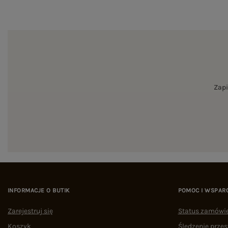
Zapi
INFORMACJE O BUTIK
POMOC I WSPAR
Zarejestruj się
Status zamówi
Koszyk
Śledzenie przes