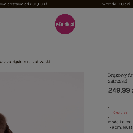
wa dostawa od 200,00 zł
Zwrot do 100 dni
z z zapięciem na zatrzaski
Brązowy fu
zatrzaski
249,99 
One size
Modelka ma n
176 cm, biust