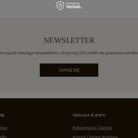
NEWSLETTER
sz się do naszego newslettera i otrzymaj 15% zniżki na pierwsze zamów
ZAPISZ SIĘ
CIE
OBSŁUGA KLIENTA
enia
Reklamacje | Zwroty
yłki
Koszty i formy dostawy