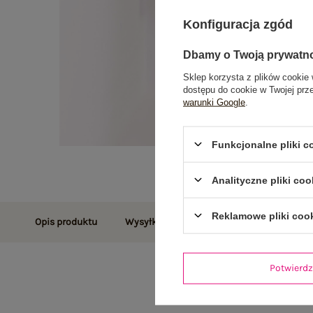
Konfiguracja zgód
Dbamy o Twoją prywatn
Sklep korzysta z plików cookie 
dostępu do cookie w Twojej prz
warunki Google
.
Funkcjonalne pliki 
Analityczne pliki coo
Reklamowe pliki coo
Opis produktu
Wysyłka i dostawa
Zwroty i reklamac
Potwier