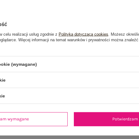
ość
w celu realizacji usług zgodnie z
Polityką dotyczącą cookies
. Możesz określi
eglądarce. Więcej informacji na temat warunków i prywatności można znaleźć
cookie (wymagane)
kie
kie
je
Opinie o produkcie
(0)
dzam wymagane
Potwierdzam 