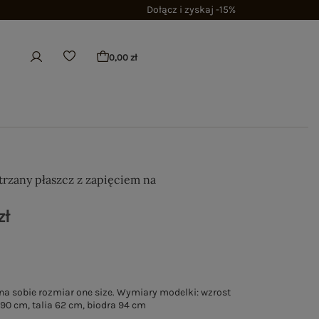
Dołącz i zyskaj -15%
0,00 zł
trzany płaszcz z zapięciem na
zł
a sobie rozmiar one size. Wymiary modelki: wzrost
 90 cm, talia 62 cm, biodra 94 cm