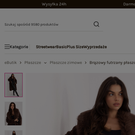
Wysyłka 24h
Darmo
Streetwear
Basic
Plus Size
Wyprzedaże
Kategorie
eButik
Płaszcze
Płaszcze zimowe
Brązowy futrzany płaszc