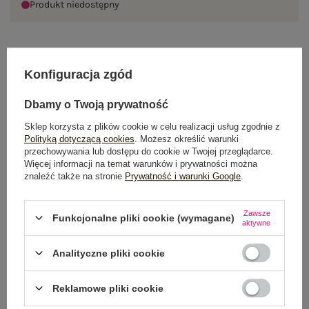
Produkt niedostępny
OPIS PRODUKTU
Konfiguracja zgód
GŁÓWNE PARAMETRY
Dbamy o Twoją prywatność
Sklep korzysta z plików cookie w celu realizacji usług zgodnie z
OPINIE O PRODUKCIE
(1)
Polityką dotyczącą cookies
. Możesz określić warunki
przechowywania lub dostępu do cookie w Twojej przeglądarce.
WYSYŁKA I DOSTAWA
Więcej informacji na temat warunków i prywatności można
znaleźć także na stronie
Prywatność i warunki Google
.
ZWROTY I REKLAMACJE
Zawsze
Funkcjonalne pliki cookie (wymagane)
aktywne
Analityczne pliki cookie
Reklamowe pliki cookie