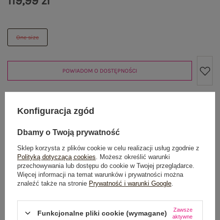
119,99 zł
One size
POWIADOM O DOSTĘPNOŚCI
Konfiguracja zgód
Produkt niedostępny
Dbamy o Twoją prywatność
Sklep korzysta z plików cookie w celu realizacji usług zgodnie z
OPIS PRODUKTU
Polityką dotyczącą cookies
. Możesz określić warunki
przechowywania lub dostępu do cookie w Twojej przeglądarce.
Więcej informacji na temat warunków i prywatności można
GŁÓWNE PARAMETRY
znaleźć także na stronie
Prywatność i warunki Google
.
OPINIE O PRODUKCIE
(0)
Zawsze
Funkcjonalne pliki cookie (wymagane)
aktywne