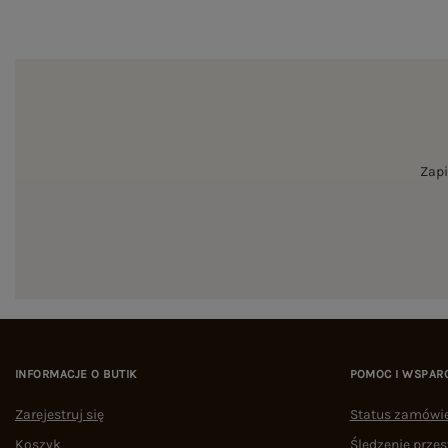
Zapi
INFORMACJE O BUTIK
POMOC I WSPAR
Zarejestruj się
Status zamówi
Koszyk
Śledzenie przes