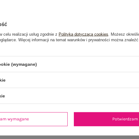
ość
w celu realizacji usług zgodnie z
Polityką dotyczącą cookies
. Możesz określi
eglądarce. Więcej informacji na temat warunków i prywatności można znaleźć
cookie (wymagane)
kie
kie
je
Opinie o produkcie
(0)
dzam wymagane
Potwierdzam 