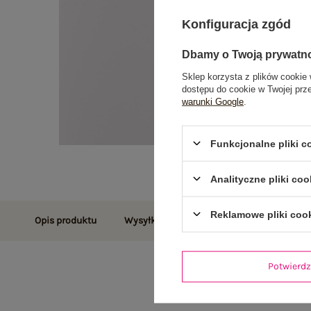
Konfiguracja zgód
Dbamy o Twoją prywatn
Sklep korzysta z plików cookie 
dostępu do cookie w Twojej prz
warunki Google
.
Funkcjonalne pliki 
Analityczne pliki coo
Reklamowe pliki coo
Opis produktu
Wysyłka i dostawa
Zwroty i reklamac
Potwier