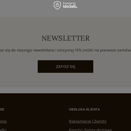
NEWSLETTER
sz się do naszego newslettera i otrzymaj 15% zniżki na pierwsze zamów
ZAPISZ SIĘ
CIE
OBSŁUGA KLIENTA
enia
Reklamacje | Zwroty
yłki
Koszty i formy dostawy