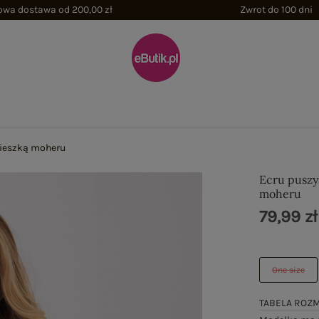
wa dostawa od 200,00 zł
Zwrot do 100 dni
mieszką moheru
Ecru puszy
moheru
79,99 zł
One size
TABELA ROZ