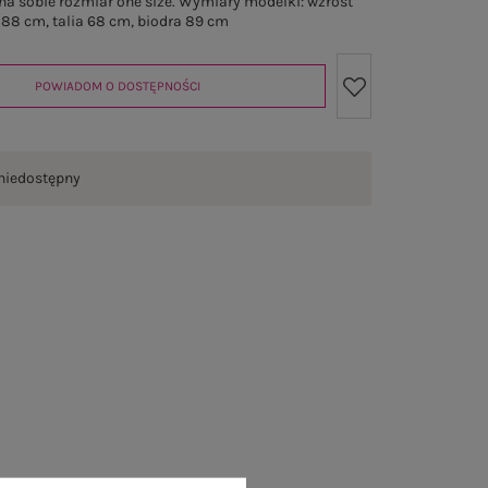
a sobie rozmiar one size. Wymiary modelki: wzrost
 88 cm, talia 68 cm, biodra 89 cm
POWIADOM O DOSTĘPNOŚCI
niedostępny