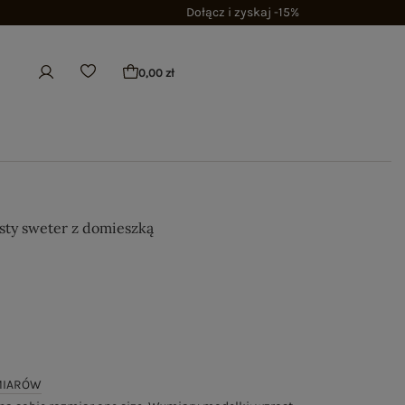
Dołącz i zyskaj -15%
0,00 zł
sty sweter z domieszką
MIARÓW