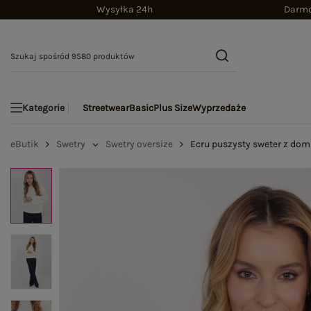
Wysyłka 24h
Darmo
Streetwear
Basic
Plus Size
Wyprzedaże
Kategorie
eButik
Swetry
Swetry oversize
Ecru puszysty sweter z do