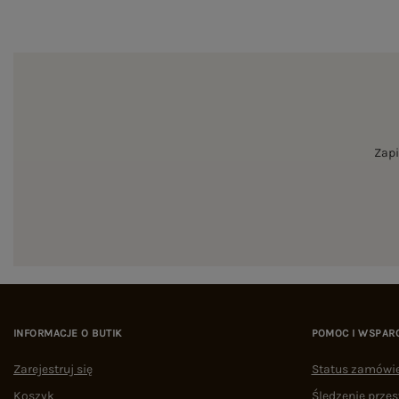
Zapi
INFORMACJE O BUTIK
POMOC I WSPAR
Zarejestruj się
Status zamówi
Koszyk
Śledzenie przes