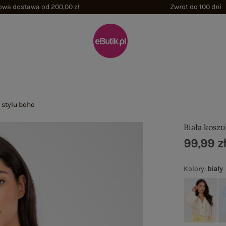
wa dostawa od 200,00 zł
Zwrot do 100 dni
 stylu boho
Biała koszu
99,99 z
Kolory
:
biały