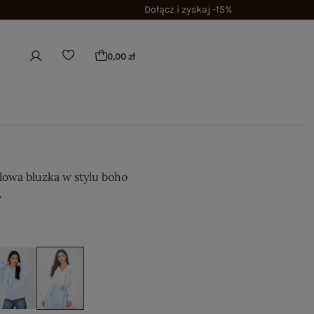
Dołącz i zyskaj -15%
0,00 zł
lowa bluzka w stylu boho
ł