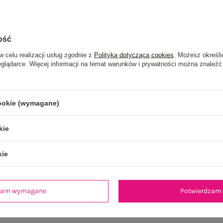
ość
w celu realizacji usług zgodnie z
Polityką dotyczącą cookies
. Możesz określi
eglądarce. Więcej informacji na temat warunków i prywatności można znaleźć
cookie (wymagane)
kie
kie
je
Opinie o produkcie
(0)
dzam wymagane
Potwierdzam 