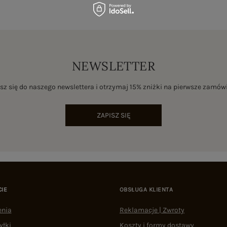
NEWSLETTER
sz się do naszego newslettera i otrzymaj 15% zniżki na pierwsze zamów
ZAPISZ SIĘ
CIE
OBSŁUGA KLIENTA
enia
Reklamacje | Zwroty
yłki
Koszty i formy dostawy