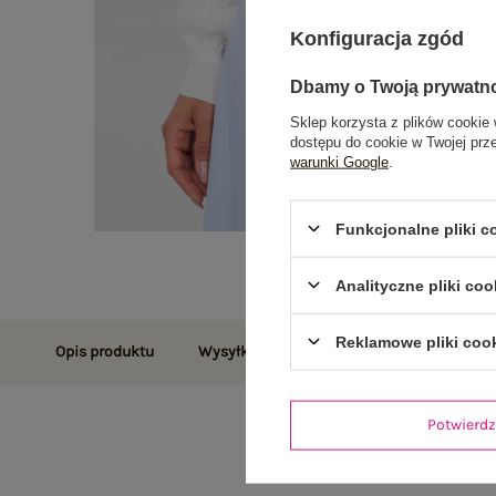
Konfiguracja zgód
Dbamy o Twoją prywatn
Sklep korzysta z plików cookie 
dostępu do cookie w Twojej prz
warunki Google
.
Funkcjonalne pliki 
Analityczne pliki coo
Reklamowe pliki coo
Opis produktu
Wysyłka i dostawa
Zwroty i reklamac
Potwier