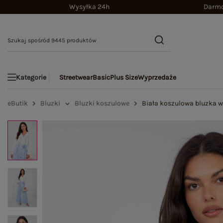
Wysyłka 24h
Darmo
Streetwear
Basic
Plus Size
Wyprzedaże
Kategorie
eButik
Bluzki
Bluzki koszulowe
Biała koszulowa bluzka w