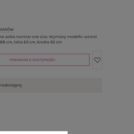
MIARÓW
a sobie rozmiar one size. Wymiary modelki: wzrost
 88 cm, talia 63 cm, biodra 92 cm
POWIADOM O DOSTĘPNOŚCI
niedostępny