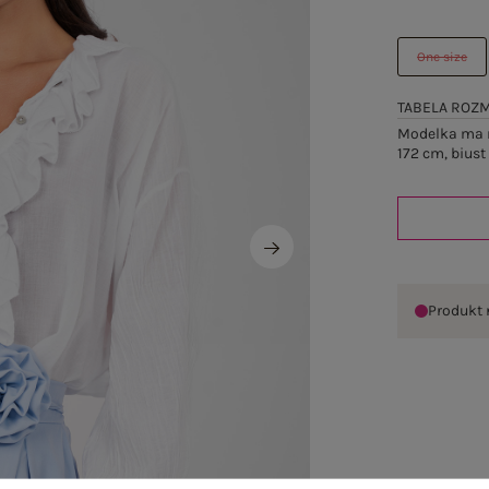
One size
TABELA ROZ
Modelka ma n
172 cm, biust
Produkt 