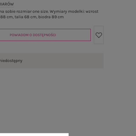
MIARÓW
a sobie rozmiar one size. Wymiary modelki: wzrost
 88 cm, talia 68 cm, biodra 89 cm
POWIADOM O DOSTĘPNOŚCI
niedostępny