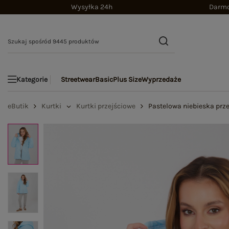
Wysyłka 24h
Darmo
Streetwear
Basic
Plus Size
Wyprzedaże
Kategorie
eButik
Kurtki
Kurtki przejściowe
Pastelowa niebieska prz