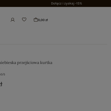
Dołącz i zyskaj -15%
0,00 zł
niebieska przejściowa kurtka
m
50/5
ł