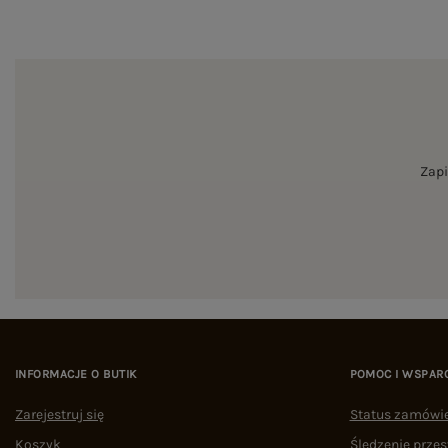
Zapi
INFORMACJE O BUTIK
POMOC I WSPAR
Zarejestruj się
Status zamówi
Koszyk
Śledzenie przes