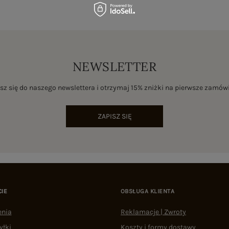
NEWSLETTER
sz się do naszego newslettera i otrzymaj 15% zniżki na pierwsze zamów
ZAPISZ SIĘ
CIE
OBSŁUGA KLIENTA
enia
Reklamacje | Zwroty
yłki
Koszty i formy dostawy