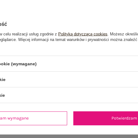
ość
w celu realizacji usług zgodnie z
Polityką dotyczącą cookies
. Możesz określi
eglądarce. Więcej informacji na temat warunków i prywatności można znaleźć
cookie (wymagane)
kie
kie
je
Opinie o produkcie
(2)
dzam wymagane
Potwierdzam 