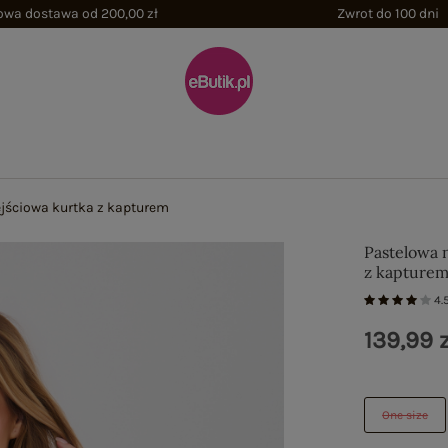
wa dostawa od 200,00 zł
Zwrot do 100 dni
ejściowa kurtka z kapturem
Pastelowa 
z kapture
4.
139,99 z
One size