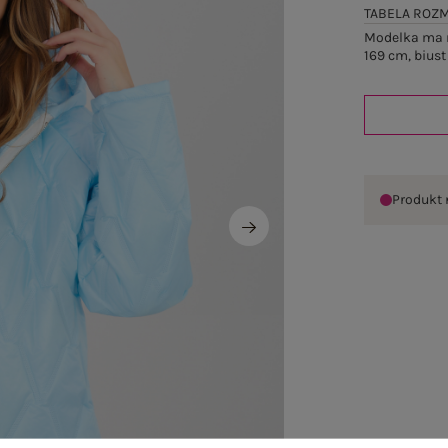
TABELA ROZ
Modelka ma n
169 cm, biust
Produkt 