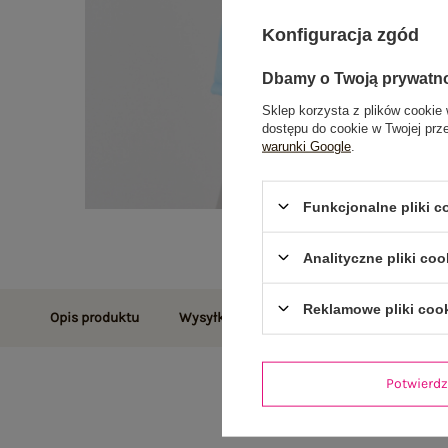
Konfiguracja zgód
Dbamy o Twoją prywatn
Sklep korzysta z plików cookie 
dostępu do cookie w Twojej prz
warunki Google
.
Funkcjonalne pliki 
Analityczne pliki coo
Reklamowe pliki coo
Opis produktu
Wysyłka i dostawa
Zwroty i reklamac
Potwier