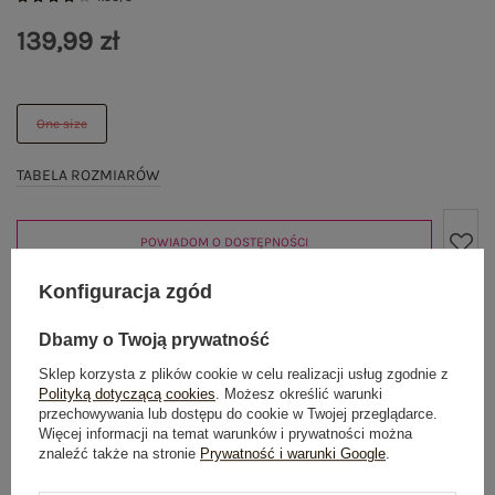
139,99 zł
One size
TABELA ROZMIARÓW
POWIADOM O DOSTĘPNOŚCI
Konfiguracja zgód
Produkt niedostępny
Dbamy o Twoją prywatność
Sklep korzysta z plików cookie w celu realizacji usług zgodnie z
Polityką dotyczącą cookies
. Możesz określić warunki
przechowywania lub dostępu do cookie w Twojej przeglądarce.
OPIS PRODUKTU
Więcej informacji na temat warunków i prywatności można
znaleźć także na stronie
Prywatność i warunki Google
.
GŁÓWNE PARAMETRY