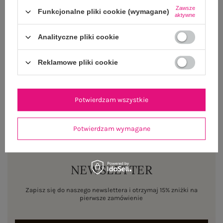
Zawsze
Funkcjonalne pliki cookie (wymagane)
aktywne
OPINIE O PRODUKCIE
(2)
Analityczne pliki cookie
WYSYŁKA I DOSTAWA
Reklamowe pliki cookie
ZWROTY I REKLAMACJE
Potwierdzam wszystkie
Potwierdzam wymagane
NEWSLETTER
Zapisz się do naszego newslettera i otrzymaj 15% zniżki na
pierwsze zamówienie