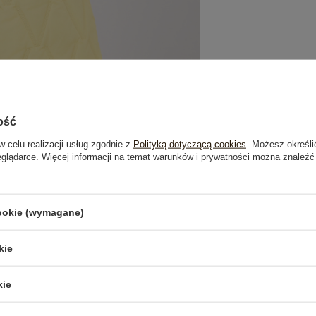
ość
w celu realizacji usług zgodnie z
Polityką dotyczącą cookies
. Możesz określi
eglądarce. Więcej informacji na temat warunków i prywatności można znaleźć
cookie (wymagane)
je
Opinie o produkcie
(2)
kie
kie