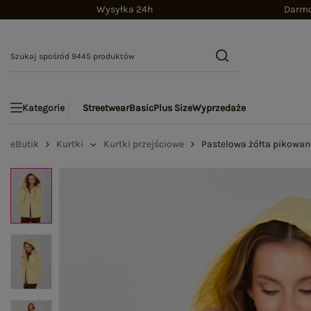
Wysyłka 24h
Darmo
Streetwear
Basic
Plus Size
Wyprzedaże
Kategorie
eButik
Kurtki
Kurtki przejściowe
Pastelowa żółta pikowan