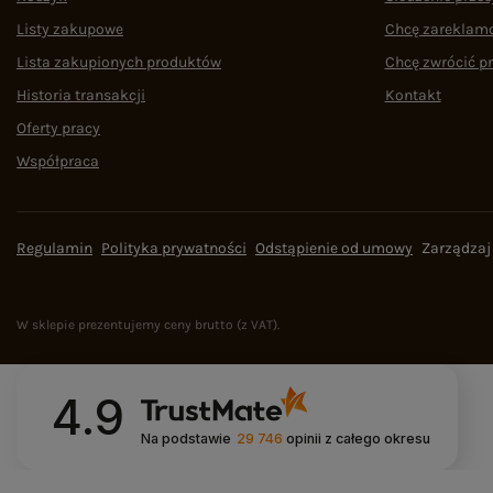
Listy zakupowe
Chcę zareklam
Lista zakupionych produktów
Chcę zwrócić p
Historia transakcji
Kontakt
Oferty pracy
Współpraca
Regulamin
Polityka prywatności
Odstąpienie od umowy
Zarządzaj
W sklepie prezentujemy ceny brutto (z VAT).
4.9
Na podstawie
29 746
opinii
z całego okresu