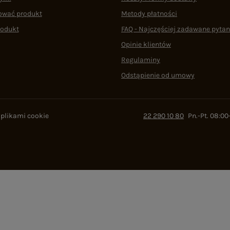
ować produkt
Metody płatności
rodukt
FAQ - Najczęściej zadawane pytan
Opinie klientów
Regulaminy
Odstąpienie od umowy
 plikami cookie
22 290 10 80
Pn.-Pt. 08:00