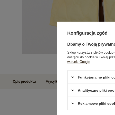
Konfiguracja zgód
Dbamy o Twoją prywatn
Sklep korzysta z plików cookie 
dostępu do cookie w Twojej prz
warunki Google
.
Funkcjonalne pliki 
Opis produktu
Wysyłka i dostawa
Zwroty i reklamac
Analityczne pliki coo
Reklamowe pliki coo