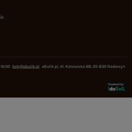
ia
-16:00
bok@ebutik.pl
eButik.pl
,
Al. Katowicka 68
,
05-830
Nadarzyn