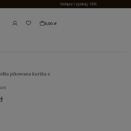
Dołącz i zyskaj -15%
0,00 zł
żółta pikowana kurtka z
50/5
ł