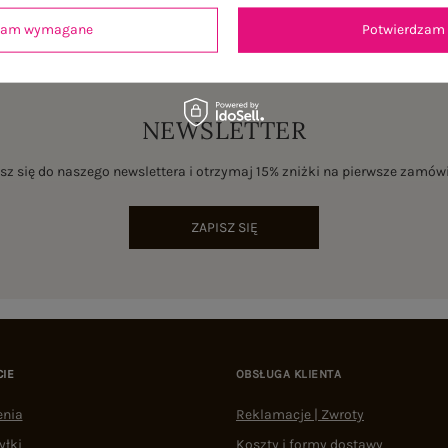
dzam wymagane
Potwierdzam 
NEWSLETTER
sz się do naszego newslettera i otrzymaj 15% zniżki na pierwsze zamów
ZAPISZ SIĘ
CIE
OBSŁUGA KLIENTA
enia
Reklamacje | Zwroty
yłki
Koszty i formy dostawy