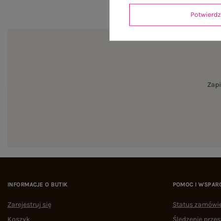
Potwier
Zapi
INFORMACJE O BUTIK
POMOC I WSPAR
Zarejestruj się
Status zamówi
Koszyk
Śledzenie przes