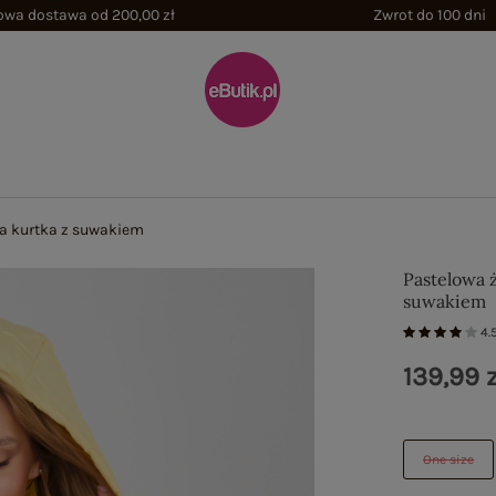
wa dostawa od 200,00 zł
Zwrot do 100 dni
a kurtka z suwakiem
Pastelowa 
suwakiem
4.
139,99 z
One size