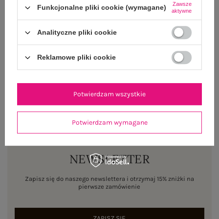
Zawsze
Funkcjonalne pliki cookie (wymagane)
OPINIE O PRODUKCIE
(0)
aktywne
Analityczne pliki cookie
WYSYŁKA I DOSTAWA
ZWROTY I REKLAMACJE
Reklamowe pliki cookie
Potwierdzam wszystkie
Potwierdzam wymagane
NEWSLETTER
Zapisz się do naszego newslettera i otrzymaj 15% zniżki na
pierwsze zamówienie
ZAPISZ SIĘ