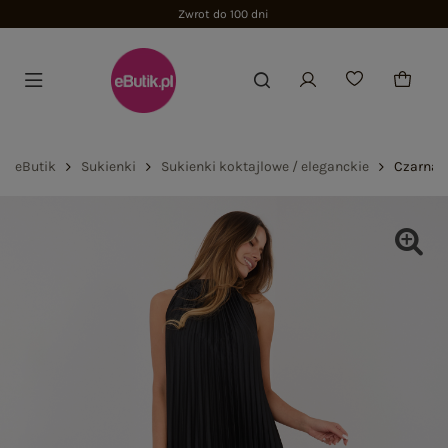
Zwrot do 100 dni
eButik
Sukienki
Sukienki koktajlowe / eleganckie
Czarna 