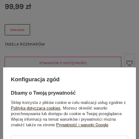
99,99 zł
One size
TABELA ROZMIARÓW
POWIADOM O DOSTĘPNOŚCI
Konfiguracja zgód
Produkt niedostępny
Dbamy o Twoją prywatność
Sklep korzysta z plików cookie w celu realizacji usług zgodnie z
Polityką dotyczącą cookies
. Możesz określić warunki
przechowywania lub dostępu do cookie w Twojej przeglądarce.
OPIS PRODUKTU
Więcej informacji na temat warunków i prywatności można
znaleźć także na stronie
Prywatność i warunki Google
.
GŁÓWNE PARAMETRY