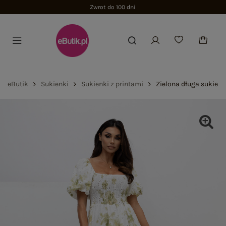
Zwrot do 100 dni
eButik
Sukienki
Sukienki z printami
Zielona długa sukien