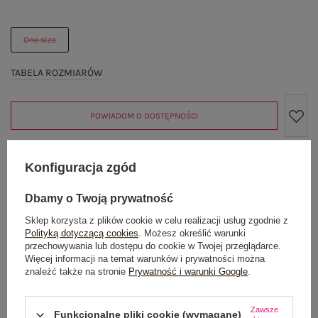
One size
TABELA ROZMIARÓW
POWIADOM O DOSTĘPNOŚCI
Konfiguracja zgód
Produkt niedostępny
Dbamy o Twoją prywatność
Sklep korzysta z plików cookie w celu realizacji usług zgodnie z
Polityką dotyczącą cookies
. Możesz określić warunki
OPIS PRODUKTU
przechowywania lub dostępu do cookie w Twojej przeglądarce.
Więcej informacji na temat warunków i prywatności można
znaleźć także na stronie
Prywatność i warunki Google
.
GŁÓWNE PARAMETRY
OPINIE O PRODUKCIE
(0)
Zawsze
Funkcjonalne pliki cookie (wymagane)