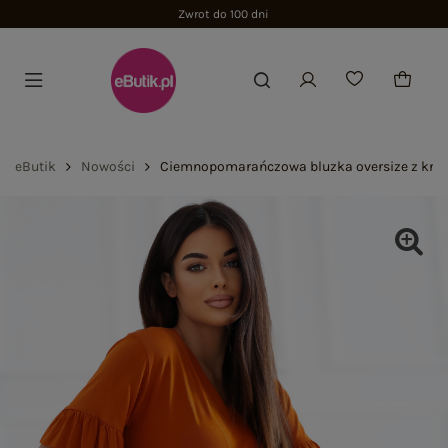
Zwrot do 100 dni
eButik
Nowości
Ciemnopomarańczowa bluzka oversize z kró