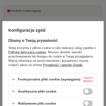
Produkt niedostępny
Konfiguracja zgód
OPIS PRODUKTU
Dbamy o Twoją prywatność
GŁÓWNE PARAMETRY
Sklep korzysta z plików cookie w celu realizacji usług zgodnie z
Polityką dotyczącą cookies
. Możesz określić warunki
OPINIE O PRODUKCIE
(1)
przechowywania lub dostępu do cookie w Twojej przeglądarce.
Więcej informacji na temat warunków i prywatności można
znaleźć także na stronie
Prywatność i warunki Google
.
WYSYŁKA I DOSTAWA
ZWROTY I REKLAMACJE
Zawsze
Funkcjonalne pliki cookie (wymagane)
aktywne
Analityczne pliki cookie
Reklamowe pliki cookie