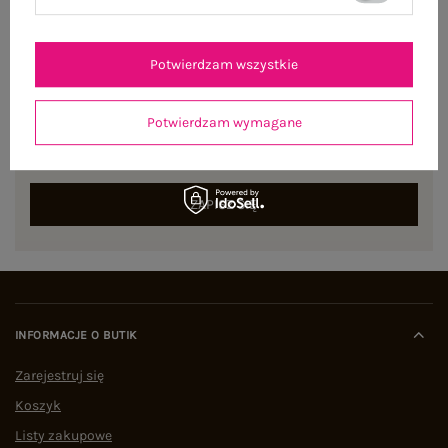
Potwierdzam wszystkie
NEWSLETTER
Potwierdzam wymagane
Zapisz się do naszego newslettera i otrzymaj 15% zniżki na
pierwsze zamówienie
ZAPISZ SIĘ
INFORMACJE O BUTIK
Zarejestruj się
Koszyk
Listy zakupowe