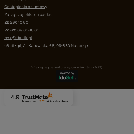
Odstąpienie od umowy
Zarządzaj plikami cookie
22 290 10 80
Pn.-Pt. 08:00-16:00
bok@ebutik.pl
eButik.pl
,
Al. Katowicka 68
,
05-830
Nadarzyn
W sklepie prezentujemy ceny brutto (z VAT).
4.9
Na podstawie
29 731
opinii
z całego okresu