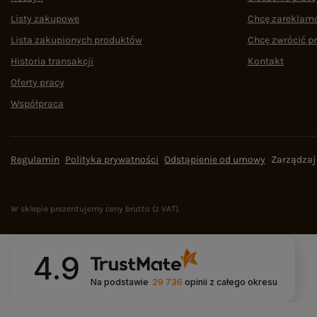
Listy zakupowe
Chcę zareklam
Lista zakupionych produktów
Chcę zwrócić p
Historia transakcji
Kontakt
Oferty pracy
Współpraca
Regulamin
Polityka prywatności
Odstąpienie od umowy
Zarządzaj
W sklepie prezentujemy ceny brutto (z VAT).
4.9
Na podstawie
29 736
opinii
z całego okresu