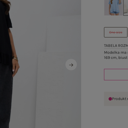
One size
TABELA ROZ
Modelka ma n
169 cm, biust
Produkt 