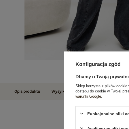
Konfiguracja zgód
Dbamy o Twoją prywatn
Sklep korzysta z plików cookie 
dostępu do cookie w Twojej prz
Opis produktu
Wysyłka i dostawa
Zwroty i reklamac
warunki Google
.
Funkcjonalne pliki 
Analityczne pliki coo