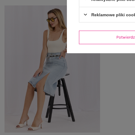
Reklamowe pliki coo
Potwier