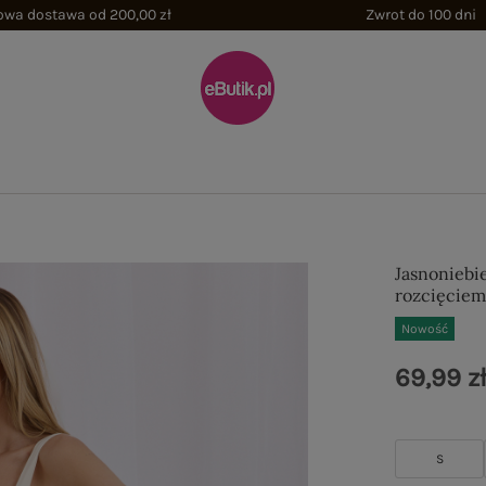
wa dostawa od 200,00 zł
Zwrot do 100 dni
Jasnoniebi
rozcięcie
Nowość
69,99 z
S