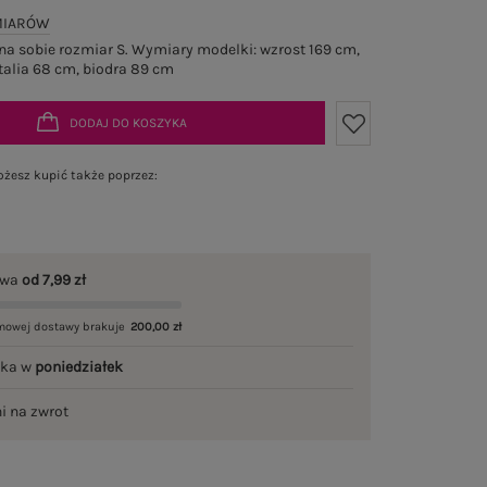
MIARÓW
a sobie rozmiar S. Wymiary modelki: wzrost 169 cm,
talia 68 cm, biodra 89 cm
DODAJ DO KOSZYKA
żesz kupić także poprzez:
awa
od 7,99 zł
mowej dostawy brakuje
200,00 zł
łka w
poniedziałek
ni na zwrot