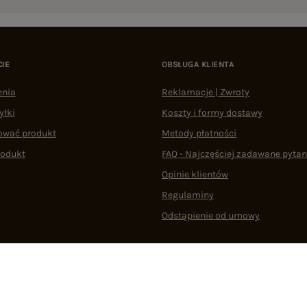
CIE
OBSŁUGA KLIENTA
enia
Reklamacje | Zwroty
yłki
Koszty i formy dostawy
ować produkt
Metody płatności
rodukt
FAQ - Najczęściej zadawane pytan
Opinie klientów
Regulaminy
Odstąpienie od umowy
 plikami cookie
22 290 10 80
Pn.-Pt. 08:00