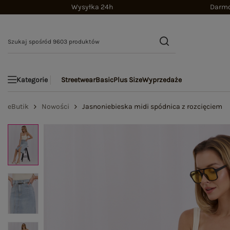
Wysyłka 24h
Darmo
Streetwear
Basic
Plus Size
Wyprzedaże
Kategorie
eButik
Nowości
Jasnoniebieska midi spódnica z rozcięciem