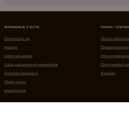
INFORMACJE O BUTIK
POMOC I WSPAR
Zarejestruj się
Status zamówi
Koszyk
Śledzenie przes
Listy zakupowe
Chcę zareklam
Lista zakupionych produktów
Chcę zwrócić p
Historia transakcji
Kontakt
Oferty pracy
Współpraca
Regulamin
Polityka prywatności
Odstąpienie od umowy
Zarządzaj