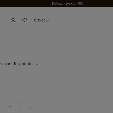
Dołącz i zyskaj -15%
0,00 zł
eska midi spódnica z
m
ł
M
L