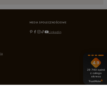
MEDIA SPOŁECZNOŚCIOWE
Linkedin
ia
4.9
29 740
opinii
z całego
okresu
-16:00
bok@ebutik.pl
eButik.pl
,
Al. Katowicka 68
,
05-830
Nadarzyn