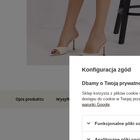
Konfiguracja zgód
Dbamy o Twoją prywatn
Sklep korzysta z plików cookie 
dostępu do cookie w Twojej prz
Opis produktu
Wysyłka i dostawa
Zwroty i reklamac
warunki Google
.
Funkcjonalne pliki 
Analityczne pliki coo