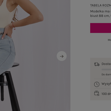
TABELA ROZ
Modelka ma n
biust 88 cm, 
Mo
Dost
Do dar
Wysy
100 d