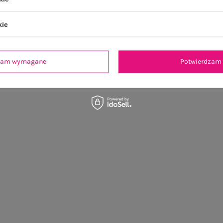
kie
dzam wymagane
Potwierdzam 