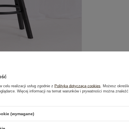
ość
w celu realizacji usług zgodnie z
Polityką dotyczącą cookies
. Możesz określi
eglądarce. Więcej informacji na temat warunków i prywatności można znaleźć
je
Opinie o produkcie
(0)
cookie (wymagane)
OSTATNIO OGLĄDANE
kie