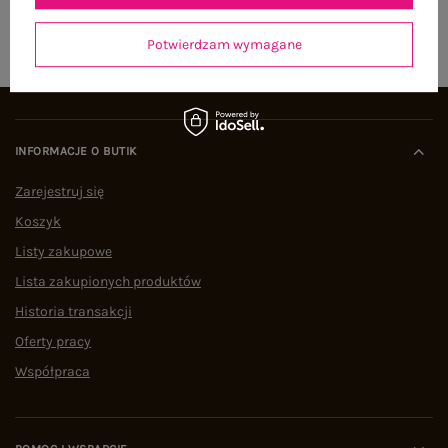
ZAPISZ SIĘ
Potwierdzam wymagane
INFORMACJE O BUTIK
Zarejestruj się
Koszyk
Listy zakupowe
Lista zakupionych produktów
Historia transakcji
Oferty pracy
Współpraca