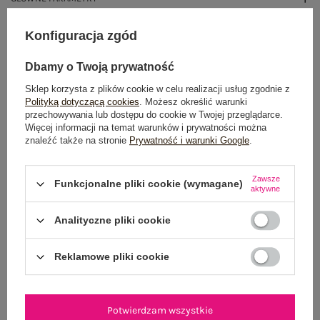
OPINIE O PRODUKCIE
(0)
Konfiguracja zgód
WYSYŁKA I DOSTAWA
Dbamy o Twoją prywatność
Sklep korzysta z plików cookie w celu realizacji usług zgodnie z
ZWROTY I REKLAMACJE
Polityką dotyczącą cookies
. Możesz określić warunki
przechowywania lub dostępu do cookie w Twojej przeglądarce.
Więcej informacji na temat warunków i prywatności można
znaleźć także na stronie
Prywatność i warunki Google
.
Zawsze
Funkcjonalne pliki cookie (wymagane)
aktywne
Analityczne pliki cookie
NEWSLETTER
Reklamowe pliki cookie
Zapisz się do naszego newslettera i otrzymaj 15% zniżki na
pierwsze zamówienie
Potwierdzam wszystkie