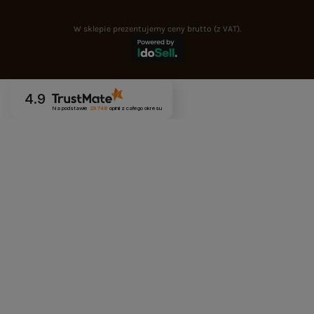
W sklepie prezentujemy ceny brutto (z VAT).
4.9
Na podstawie
29 748
opinii
z całego okresu