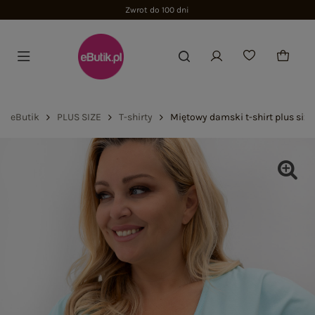
Zwrot do 100 dni
eButik
PLUS SIZE
T-shirty
Miętowy damski t-shirt plus size