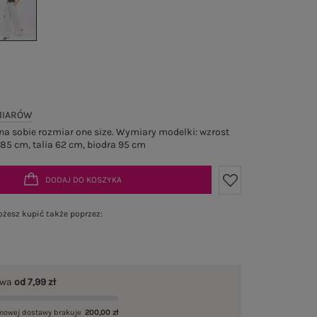
MIARÓW
a sobie rozmiar one size. Wymiary modelki: wzrost
 85 cm, talia 62 cm, biodra 95 cm
DODAJ DO KOSZYKA
żesz kupić także poprzez:
awa
od 7,99 zł
mowej dostawy brakuje
200,00 zł