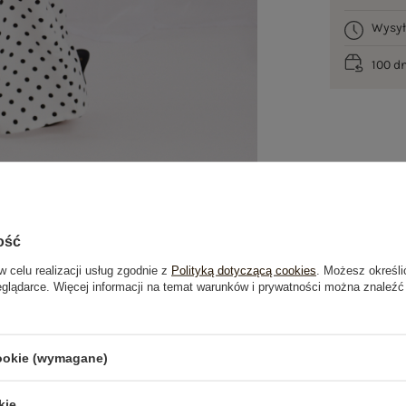
Wysy
100 d
ość
w celu realizacji usług zgodnie z
Polityką dotyczącą cookies
. Możesz określi
eglądarce. Więcej informacji na temat warunków i prywatności można znaleźć
je
Opinie o produkcie
(0)
cookie (wymagane)
OSTATNIO OGLĄDANE
kie