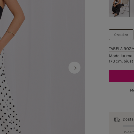
One size
TABELA ROZ
Modelka ma n
173 cm, biust
Mo
Dost
Do dar