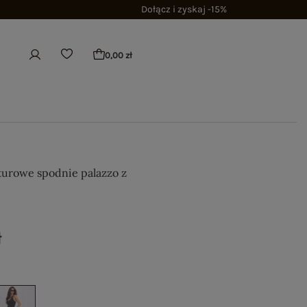
Dołącz i zyskaj -15%
0,00 zł
iturowe spodnie palazzo z
ł