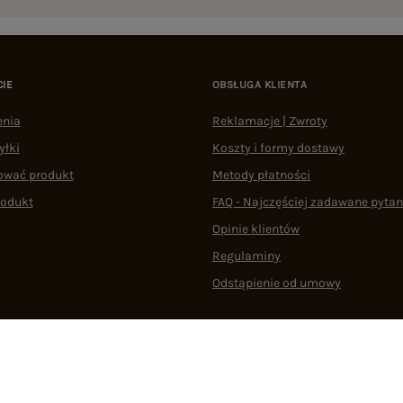
CIE
OBSŁUGA KLIENTA
enia
Reklamacje | Zwroty
yłki
Koszty i formy dostawy
ować produkt
Metody płatności
rodukt
FAQ - Najczęściej zadawane pytan
Opinie klientów
Regulaminy
Odstąpienie od umowy
 plikami cookie
22 290 10 80
Pn.-Pt. 08:00