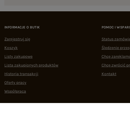
INFORMACJE O BUTIK
POMOC I WSPAR
Zarejestruj się
Status zamówi
Koszyk
Śledzenie przes
Listy zakupowe
Chcę zareklam
Lista zakupionych produktów
Chcę zwrócić p
Historia transakcji
Kontakt
Oferty pracy
Współpraca
Regulamin
Polityka prywatności
Odstąpienie od umowy
Zarządzaj