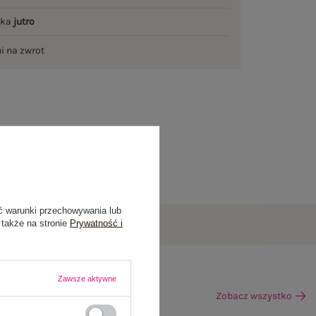
łka
jutro
ni na zwrot
ć warunki przechowywania lub
 także na stronie
Prywatność i
Zawsze aktywne
Zobacz wszystko