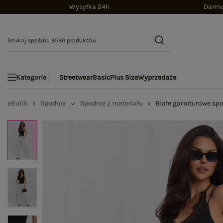
Wysyłka 24h
Darmo
Streetwear
Basic
Plus Size
Wyprzedaże
Kategorie
eButik
Spodnie
Spodnie z materiału
Białe garniturowe sp