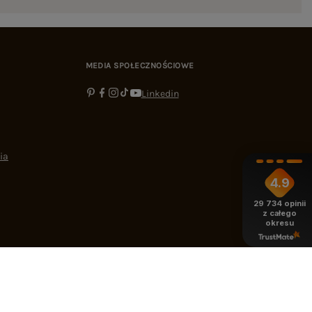
MEDIA SPOŁECZNOŚCIOWE
Linkedin
ia
4.9
29 734
opinii
z całego
okresu
-16:00
bok@ebutik.pl
eButik.pl
,
Al. Katowicka 68
,
05-830
Nadarzyn