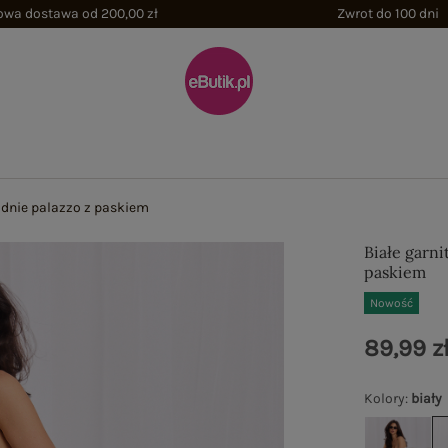
wa dostawa od 200,00 zł
Zwrot do 100 dni
odnie palazzo z paskiem
Białe garn
paskiem
Nowość
89,99 z
Kolory
:
biały