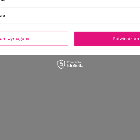
kie
dzam wymagane
Potwierdzam 