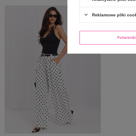
Reklamowe pliki coo
Potwier