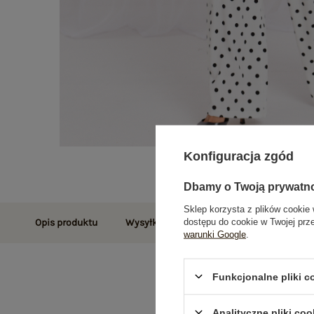
Konfiguracja zgód
Dbamy o Twoją prywatn
Sklep korzysta z plików cookie 
dostępu do cookie w Twojej prz
Opis produktu
Wysyłka i dostawa
Zwroty i reklamac
warunki Google
.
Funkcjonalne pliki 
Analityczne pliki coo