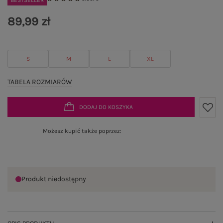
BESTSELLER
89,99 zł
S
M
L
XL
TABELA ROZMIARÓW
DODAJ DO KOSZYKA
Możesz kupić także poprzez:
Produkt niedostępny