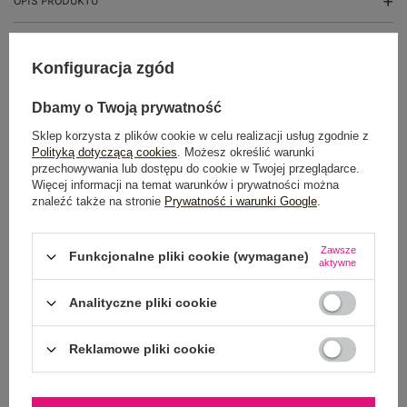
OPIS PRODUKTU
GŁÓWNE PARAMETRY
Konfiguracja zgód
OPINIE O PRODUKCIE
(2)
Dbamy o Twoją prywatność
WYSYŁKA I DOSTAWA
Sklep korzysta z plików cookie w celu realizacji usług zgodnie z
Polityką dotyczącą cookies
. Możesz określić warunki
przechowywania lub dostępu do cookie w Twojej przeglądarce.
ZWROTY I REKLAMACJE
Więcej informacji na temat warunków i prywatności można
znaleźć także na stronie
Prywatność i warunki Google
.
Zawsze
Funkcjonalne pliki cookie (wymagane)
aktywne
Analityczne pliki cookie
Reklamowe pliki cookie
NEWSLETTER
Zapisz się do naszego newslettera i otrzymaj 15% zniżki na