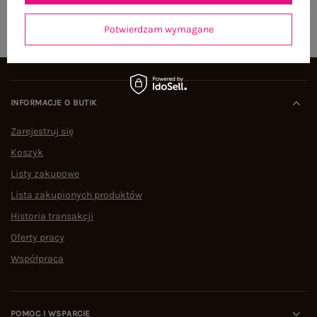
ZAPISZ SIĘ
Potwierdzam wymagane
INFORMACJE O BUTIK
Zarejestruj się
Koszyk
Listy zakupowe
Lista zakupionych produktów
Historia transakcji
Oferty pracy
Współpraca
POMOC I WSPARCIE