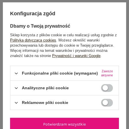
OPINIE O PRODUKCIE
(1)
Konfiguracja zgód
WYSYŁKA I DOSTAWA
Dbamy o Twoją prywatność
Sklep korzysta z plików cookie w celu realizacji usług zgodnie z
ZWROTY I REKLAMACJE
Polityką dotyczącą cookies
. Możesz określić warunki
przechowywania lub dostępu do cookie w Twojej przeglądarce.
Więcej informacji na temat warunków i prywatności można
znaleźć także na stronie
Prywatność i warunki Google
.
Zawsze
Funkcjonalne pliki cookie (wymagane)
aktywne
Analityczne pliki cookie
NEWSLETTER
Reklamowe pliki cookie
Zapisz się do naszego newslettera i otrzymaj 15% zniżki na
pierwsze zamówienie
Potwierdzam wszystkie