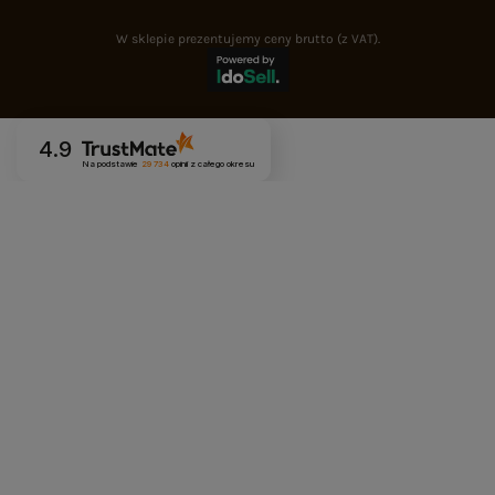
W sklepie prezentujemy ceny brutto (z VAT).
4.9
Na podstawie
29 734
opinii
z całego okresu