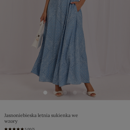
Jasnoniebieska letnia sukienka we
wzory
5.00/5