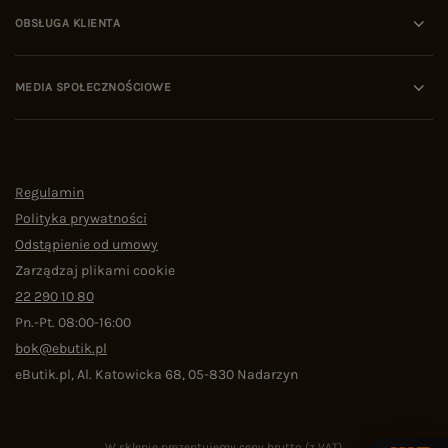
OBSŁUGA KLIENTA
MEDIA SPOŁECZNOŚCIOWE
Regulamin
Polityka prywatności
Odstąpienie od umowy
Zarządzaj plikami cookie
22 290 10 80
Pn.-Pt. 08:00-16:00
bok@ebutik.pl
eButik.pl
,
Al. Katowicka 68
,
05-830
Nadarzyn
W sklepie prezentujemy ceny brutto (z VAT).