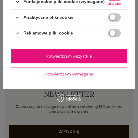
OPINIE O PRODUKCIE
(0)
Funkcjonalne pliki cookie (wymagane)
aktywne
WYSYŁKA I DOSTAWA
Analityczne pliki cookie
ZWROTY I REKLAMACJE
Reklamowe pliki cookie
Potwierdzam wszystkie
Potwierdzam wymagane
NEWSLETTER
Zapisz się do naszego newslettera i otrzymaj 15% zniżki na
pierwsze zamówienie
ZAPISZ SIĘ