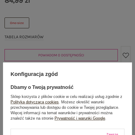
84,99 zł
One size
TABELA ROZMIARÓW
POWIADOM O DOSTĘPNOŚCI
Konfiguracja zgód
Produkt niedostępny
Dbamy o Twoją prywatność
Sklep korzysta z plików cookie w celu realizacji usług zgodnie z
Polityką dotyczącą cookies
. Możesz określić warunki
OPIS PRODUKTU
przechowywania lub dostępu do cookie w Twojej przeglądarce.
Więcej informacji na temat warunków i prywatności można
znaleźć także na stronie
Prywatność i warunki Google
.
GŁÓWNE PARAMETRY
Zawsze