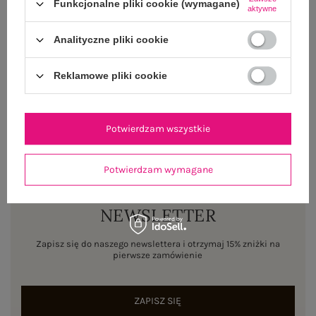
OPINIE O PRODUKCIE
(0)
Funkcjonalne pliki cookie (wymagane)
aktywne
WYSYŁKA I DOSTAWA
Analityczne pliki cookie
ZWROTY I REKLAMACJE
Reklamowe pliki cookie
Potwierdzam wszystkie
Potwierdzam wymagane
NEWSLETTER
Zapisz się do naszego newslettera i otrzymaj 15% zniżki na
pierwsze zamówienie
ZAPISZ SIĘ