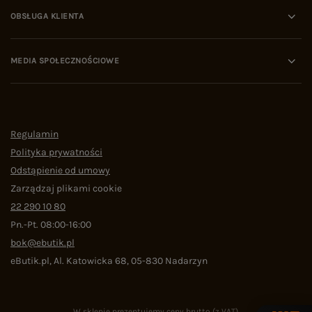
OBSŁUGA KLIENTA
MEDIA SPOŁECZNOŚCIOWE
Regulamin
Polityka prywatności
Odstąpienie od umowy
Zarządzaj plikami cookie
22 290 10 80
Pn.-Pt. 08:00-16:00
bok@ebutik.pl
eButik.pl
,
Al. Katowicka 68
,
05-830
Nadarzyn
W sklepie prezentujemy ceny brutto (z VAT).