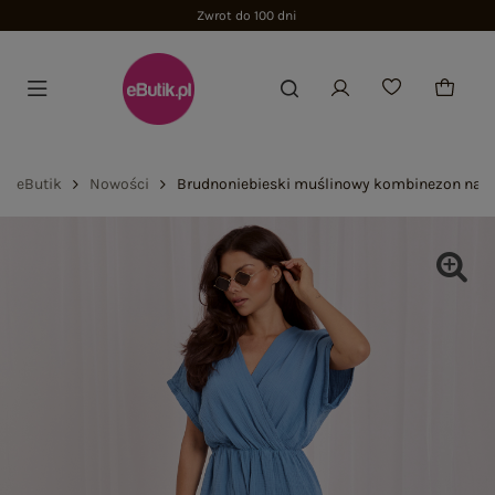
Zwrot do 100 dni
eButik
Nowości
Brudnoniebieski muślinowy kombinezon na l