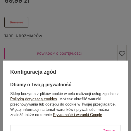
69,99 zł
One size
TABELA ROZMIARÓW
POWIADOM O DOSTĘPNOŚCI
Konfiguracja zgód
Produkt niedostępny
Dbamy o Twoją prywatność
Sklep korzysta z plików cookie w celu realizacji usług zgodnie z
Polityką dotyczącą cookies
. Możesz określić warunki
OPIS PRODUKTU
przechowywania lub dostępu do cookie w Twojej przeglądarce.
Więcej informacji na temat warunków i prywatności można
znaleźć także na stronie
Prywatność i warunki Google
.
GŁÓWNE PARAMETRY
Zawsze