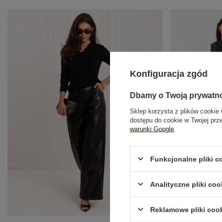
Konfiguracja zgód
Dbamy o Twoją prywatn
Sklep korzysta z plików cookie 
dostępu do cookie w Twojej prz
warunki Google
.
Funkcjonalne pliki 
Czarne skórza
Analityczne pliki coo
13
Reklamowe pliki coo