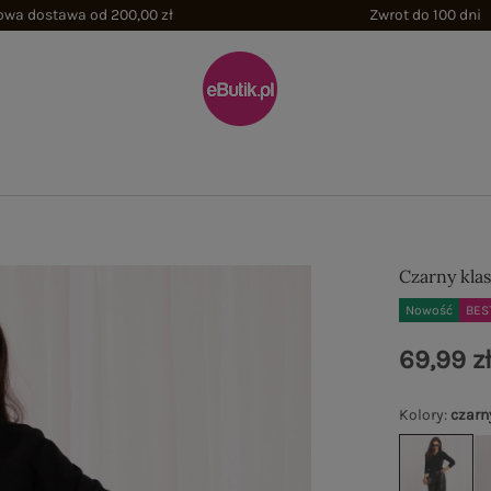
wa dostawa od 200,00 zł
Zwrot do 100 dni
Czarny kla
Nowość
BES
69,99 z
Kolory
:
czarn