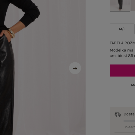
M/L
TABELA ROZ
Modelka ma n
cm, biust 85 
Mo
Dost
Do dar