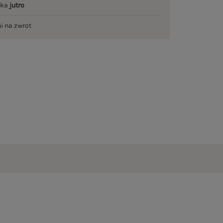
łka
jutro
ni na zwrot