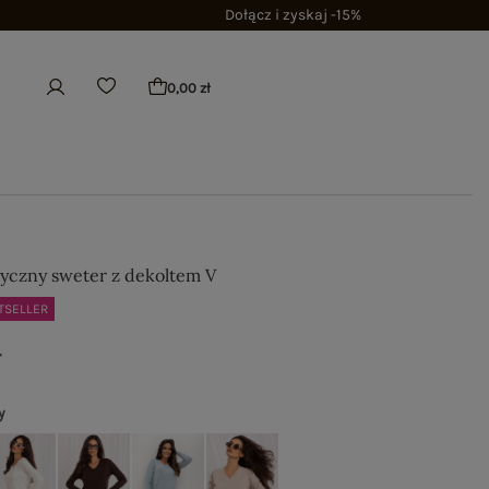
Dołącz i zyskaj -15%
0,00 zł
syczny sweter z dekoltem V
TSELLER
ł
y