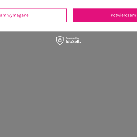
OSTATNIO OGLĄDANE
dzam wymagane
Potwierdzam 