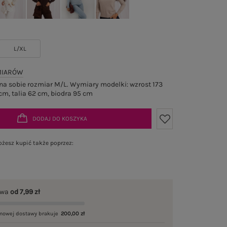
L/XL
MIARÓW
a sobie rozmiar M/L. Wymiary modelki: wzrost 173
cm, talia 62 cm, biodra 95 cm
DODAJ DO KOSZYKA
żesz kupić także poprzez:
awa
od 7,99 zł
mowej dostawy brakuje
200,00 zł