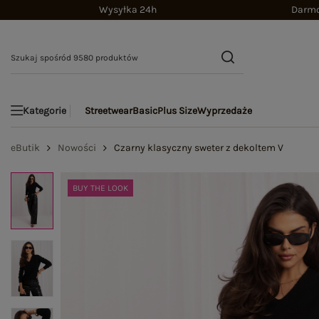
Wysyłka 24h
Darmo
Streetwear
Basic
Plus Size
Wyprzedaże
Kategorie
eButik
Nowości
Czarny klasyczny sweter z dekoltem V
BUY THE LOOK