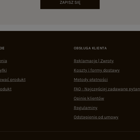
ZAPISZ SIĘ
CIE
OBSŁUGA KLIENTA
enia
Reklamacje | Zwroty
yłki
Koszty i formy dostawy
ować produkt
Metody płatności
rodukt
FAQ - Najczęściej zadawane pytan
Opinie klientów
Regulaminy
Odstąpienie od umowy