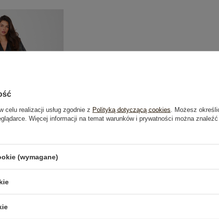
ość
w celu realizacji usług zgodnie z
Polityką dotyczącą cookies
. Możesz określi
eglądarce. Więcej informacji na temat warunków i prywatności można znaleźć
cookie (wymagane)
ne spodnie wide leg
kie
9,99 zł
kie