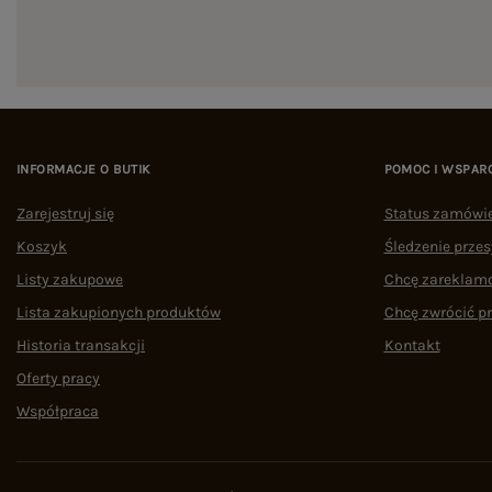
INFORMACJE O BUTIK
POMOC I WSPAR
Zarejestruj się
Status zamówi
Koszyk
Śledzenie przes
Listy zakupowe
Chcę zareklam
Lista zakupionych produktów
Chcę zwrócić p
Historia transakcji
Kontakt
Oferty pracy
Współpraca