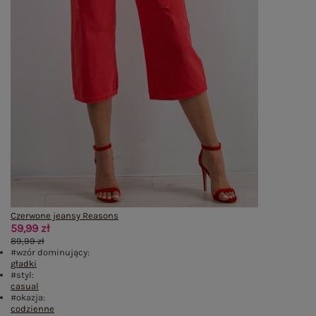
Czerwone jeansy Reasons
59,99 zł
89,99 zł
#wzór dominujący:
gładki
#styl:
casual
#okazja:
codzienne