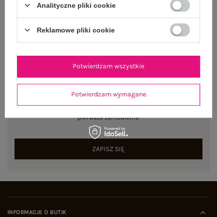
Analityczne pliki cookie
Centrum Logistyczne Nadarzyn
Dostępny
Reklamowe pliki cookie
Potwierdzam wszystkie
NEWSLETTER
Potwierdzam wymagane
Zapisz się do naszego newslettera i otrzymaj 15% zniżki na
pierwsze zamówienie
ZAPISZ SIĘ
INFORMACJE O BUTIK