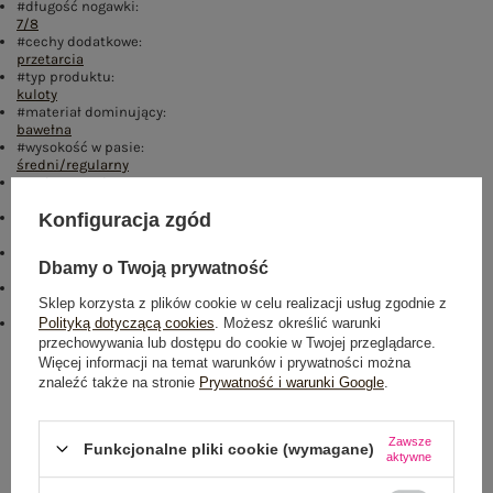
#długość nogawki:
7/8
#cechy dodatkowe:
przetarcia
#typ produktu:
kuloty
#materiał dominujący:
bawełna
#wysokość w pasie:
średni/regularny
#styl nogawek:
szerokie
#kieszenie:
Konfiguracja zgód
otwarte
,
z tyłu
#skład materiału :
Dbamy o Twoją prywatność
97% bawełna
,
3% elastan
#sposób prania :
Sklep korzysta z plików cookie w celu realizacji usług zgodnie z
pranie w pralce w 30°C
Polityką dotyczącą cookies
. Możesz określić warunki
emblemat_FP:
txt_COTTON COMFORT#546070#FFFFFF
,
dół
,
lewo
,
col
przechowywania lub dostępu do cookie w Twojej przeglądarce.
Więcej informacji na temat warunków i prywatności można
Rozmiar: 34
znaleźć także na stronie
Prywatność i warunki Google
.
Centrum Logistyczne Nadarzyn
Dostępny
Zawsze
Funkcjonalne pliki cookie (wymagane)
aktywne
Rozmiar: 36