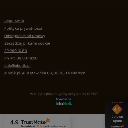
Regulamin
Polityka prywatności
Odstąpienie od umowy
Zarządzaj plikami cookie
22 290 10 80
Pn.-Pt. 08:00-16:00
bok@ebutik.pl
eButik.pl
,
Al. Katowicka 68
,
05-830
Nadarzyn
W sklepie prezentujemy ceny brutto (z VAT).
4.9
29 748
opinii
4.9
z całego
Na podstawie
29 748
opinii
z całego okresu