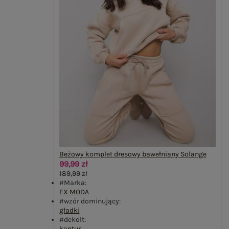
Beżowy komplet dresowy bawełniany Solange
99,99 zł
189,99 zł
#Marka:
EX MODA
#wzór dominujący:
gładki
#dekolt:
kaptur