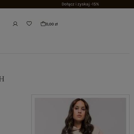
Dołącz i zyskaj -15%
0,00 zł
H