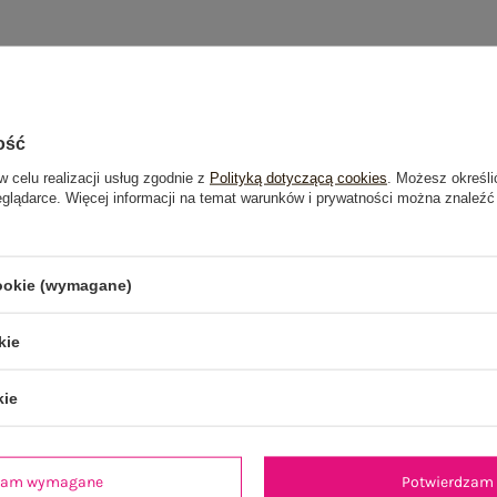
ość
w celu realizacji usług zgodnie z
Polityką dotyczącą cookies
. Możesz określi
eglądarce. Więcej informacji na temat warunków i prywatności można znaleźć
cookie (wymagane)
kie
kie
dzam wymagane
Potwierdzam 