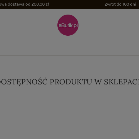
wa dostawa od 200,00 zł
Zwrot do 100 dni
DOSTĘPNOŚĆ PRODUKTU W SKLEPAC