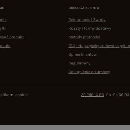
CIE
OBSŁUGA KLIENTA
enia
Reklamacje | Zwroty
yłki
Koszty i formy dostawy
ować produkt
Metody płatności
rodukt
FAQ - Najczęściej zadawane pytan
Opinie klientów
Regulaminy
Odstąpienie od umowy
 plikami cookie
22 290 10 80
Pn.-Pt. 08:00