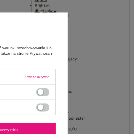
#rękaw:
długi rękaw
#długość nogawki:
długa
#typ produktu:
bluza+spodnie
#styl:
casual
,
sportowy
ć warunki przechowywania lub
#okazja:
 także na stronie
Prywatność i
codzienne
#materiał dominujący:
bawełna
#długość:
długa
Zawsze aktywne
#styl nogawek:
ściągacze
#wysokość w pasie:
wysoki
#kieszenie:
boczne
#skład materiału :
70% bawełna
,
30% poliester
#sposób prania :
pranie w pralce w 30°C
wszystkie