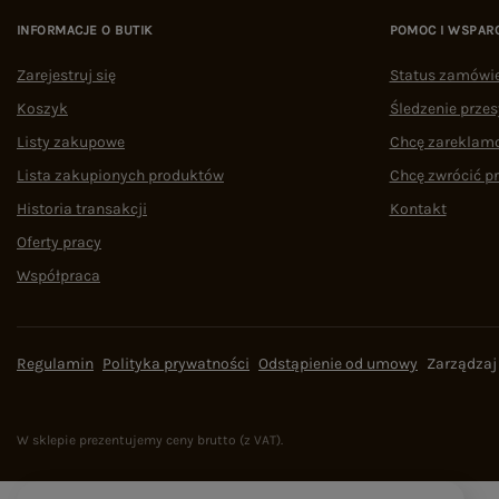
INFORMACJE O BUTIK
POMOC I WSPAR
Zarejestruj się
Status zamówi
Koszyk
Śledzenie przes
Listy zakupowe
Chcę zareklam
Lista zakupionych produktów
Chcę zwrócić p
Historia transakcji
Kontakt
Oferty pracy
Współpraca
Regulamin
Polityka prywatności
Odstąpienie od umowy
Zarządzaj
W sklepie prezentujemy ceny brutto (z VAT).