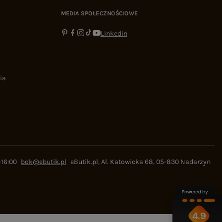
MEDIA SPOŁECZNOŚCIOWE
Linkedin
ia
-16:00
bok@ebutik.pl
eButik.pl
,
Al. Katowicka 68
,
05-830
Nadarzyn
4.9