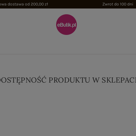
wa dostawa od 200,00 zł
Zwrot do 100 dni
DOSTĘPNOŚĆ PRODUKTU W SKLEPAC