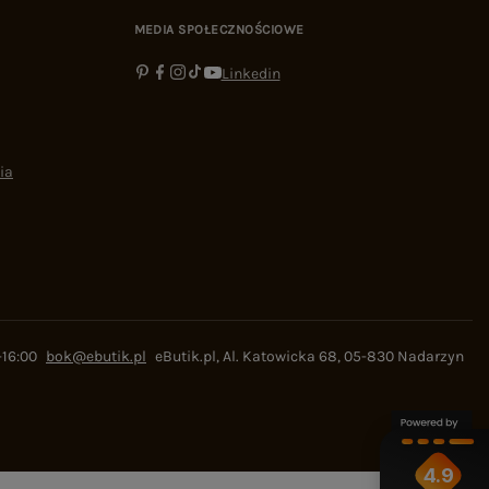
MEDIA SPOŁECZNOŚCIOWE
Linkedin
ia
-16:00
bok@ebutik.pl
eButik.pl
,
Al. Katowicka 68
,
05-830
Nadarzyn
4.9