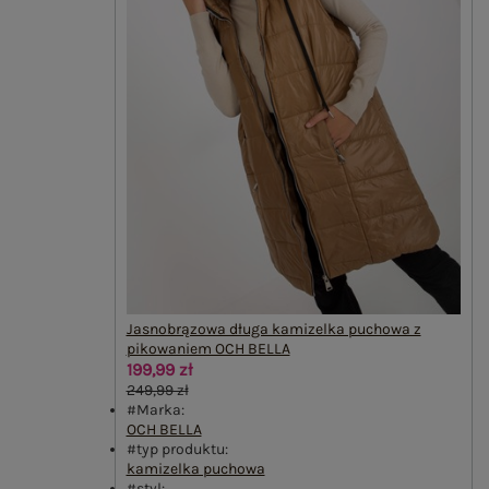
Jasnobrązowa długa kamizelka puchowa z
pikowaniem OCH BELLA
199,99 zł
249,99 zł
#Marka:
OCH BELLA
#typ produktu:
kamizelka puchowa
#styl: