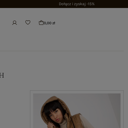
Dołącz i zyskaj -15%
0,00 zł
H