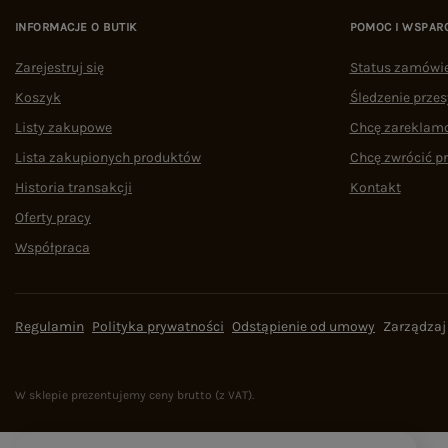
INFORMACJE O BUTIK
POMOC I WSPAR
Zarejestruj się
Status zamówi
Koszyk
Śledzenie przes
Listy zakupowe
Chcę zareklam
Lista zakupionych produktów
Chcę zwrócić p
Historia transakcji
Kontakt
Oferty pracy
Współpraca
Regulamin
Polityka prywatności
Odstąpienie od umowy
Zarządzaj
W sklepie prezentujemy ceny brutto (z VAT).