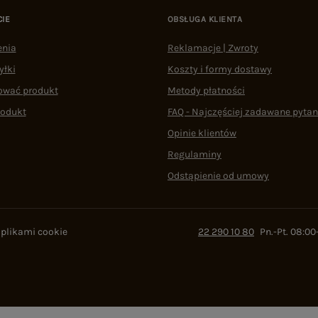
CIE
OBSŁUGA KLIENTA
enia
Reklamacje | Zwroty
yłki
Koszty i formy dostawy
ować produkt
Metody płatności
rodukt
FAQ - Najczęściej zadawane pytan
Opinie klientów
Regulaminy
Odstąpienie od umowy
 plikami cookie
22 290 10 80
Pn.-Pt. 08:00