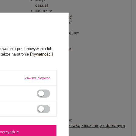
casual
#okazja:
codzienne
,
do pracy
#wzór dominujący:
gładki
#materiał dominujący:
nylon
#sezon:
ć warunki przechowywania lub
jesień
,
zima
,
wiosna
 także na stronie
Prywatność i
#wypełnienie:
syntetyczne
#ocieplenie:
z ociepleniem
#długość:
Zawsze aktywne
standardowa
#kaptur:
z kapturem
#rękaw:
bez rękawów
#zapięcie:
suwak
#cechy dodatkowe:
pikowanie
,
z podszewką
,
kieszenie
,
z odpinanym
kapturem
,
troczki
wszystkie