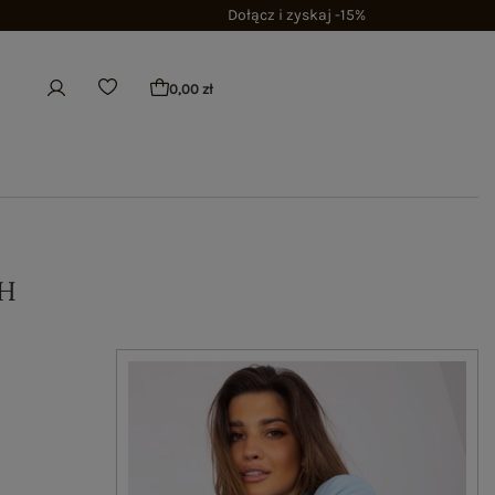
Dołącz i zyskaj -15%
0,00 zł
H