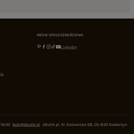
MEDIA SPOŁECZNOŚCIOWE
Linkedin
ia
-16:00
bok@ebutik.pl
eButik.pl
,
Al. Katowicka 68
,
05-830
Nadarzyn