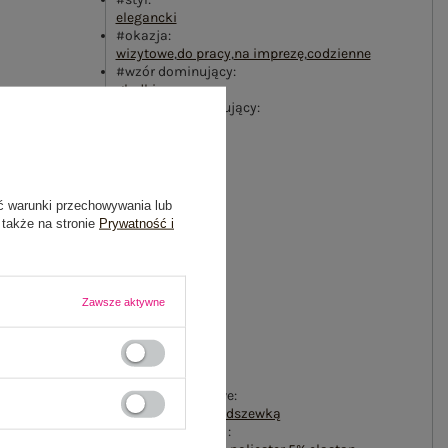
elegancki
#okazja:
wizytowe
,
do pracy
,
na imprezę
,
codzienne
#wzór dominujący:
gładki
#materiał dominujący:
bawełna
#sezon:
wiosna
,
lato
#wypełnienie:
nie dotyczy
ć warunki przechowywania lub
#ocieplenie:
 także na stronie
Prywatność i
bez ocieplenia
#długość:
standardowa
#kaptur:
Zawsze aktywne
bez kaptura
#rękaw:
rękaw 3/4
#zapięcie:
brak
#cechy dodatkowe:
marszczenia
,
z podszewką
#skład materiału :