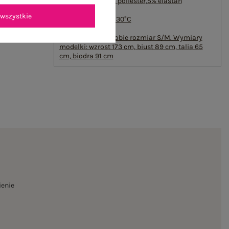
65% bawełna
,
30% poliester
,
5% elastan
#sposób prania :
wszystkie
pranie w pralce w 30°C
#modelka:
Modelka ma na sobie rozmiar S/M. Wymiary
modelki: wzrost 173 cm, biust 89 cm, talia 65
cm, biodra 91 cm
ienie