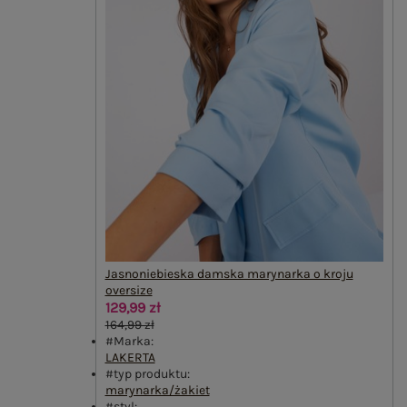
Jasnoniebieska damska marynarka o kroju
oversize
129,99 zł
164,99 zł
#Marka:
LAKERTA
#typ produktu:
marynarka/żakiet
#styl: