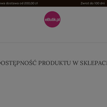
wa dostawa od 200,00 zł
Zwrot do 100 dni
DOSTĘPNOŚĆ PRODUKTU W SKLEPAC