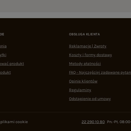
CIE
OBSŁUGA KLIENTA
enia
Reklamacje | Zwroty
yłki
Koszty i formy dostawy
ować produkt
Metody płatności
rodukt
FAQ - Najczęściej zadawane pytan
Opinie klientów
Regulaminy
Odstąpienie od umowy
 plikami cookie
22 290 10 80
Pn.-Pt. 08:00