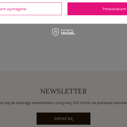
dzam wymagane
Potwierdzam 
NEWSLETTER
sz się do naszego newslettera i otrzymaj 15% zniżki na pierwsze zamów
ZAPISZ SIĘ