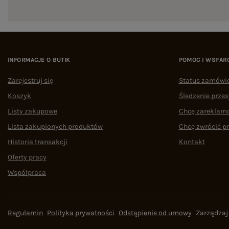
INFORMACJE O BUTIK
POMOC I WSPAR
Zarejestruj się
Status zamówi
Koszyk
Śledzenie przes
Listy zakupowe
Chcę zareklam
Lista zakupionych produktów
Chcę zwrócić p
Historia transakcji
Kontakt
Oferty pracy
Współpraca
Regulamin
Polityka prywatności
Odstąpienie od umowy
Zarządzaj