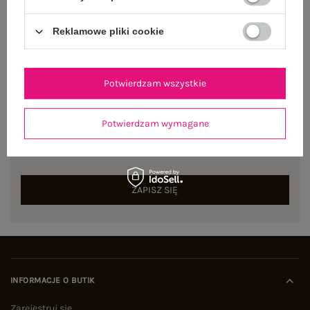
Reklamowe pliki cookie
Potwierdzam wszystkie
NEWSLETTER
Potwierdzam wymagane
Zapisz się do naszego newslettera i otrzymaj 15% zniżki na
pierwsze zamówienie
ZAPISZ SIĘ
INFORMACJE O BUTIK
Zarejestruj się