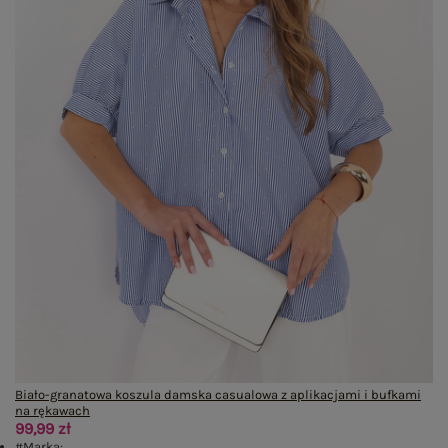
Biało-granatowa koszula damska casualowa z aplikacjami i bufkami
na rękawach
99,99 zł
#Marka: