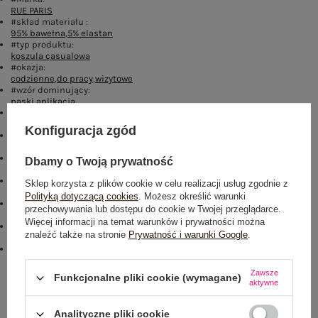
RUE PARIS
#skład materiału :
95% bawełna
,
5% elastan
#typ produktu:
koszula casualowa
#okazja:
codzienne
,
do pracy
,
wizytowe
#wzór dominujący:
paski
,
aplikacja
#materiał dominujący:
bawełna
Konfiguracja zgód
#długość:
standardowa
#zapięcie:
Dbamy o Twoją prywatność
guziki
#cechy dodatkowe:
Sklep korzysta z plików cookie w celu realizacji usług zgodnie z
dżety
,
kokarda
,
bufiasty rękaw
Polityką dotyczącą cookies
. Możesz określić warunki
#sposób prania :
przechowywania lub dostępu do cookie w Twojej przeglądarce.
pranie w pralce w 30°C
Więcej informacji na temat warunków i prywatności można
Buy the look:
znaleźć także na stronie
Prywatność i warunki Google
.
#D22D7D#FFFFFF
emblemat_FP:
txt_COTTON COMFORT#546070#FFFFFF
,
dół
,
lewo
,
col
Zawsze
Funkcjonalne pliki cookie (wymagane)
aktywne
Rozmiar: One size
Centrum Logistyczne Nadarzyn
Analityczne pliki cookie
Dostępny