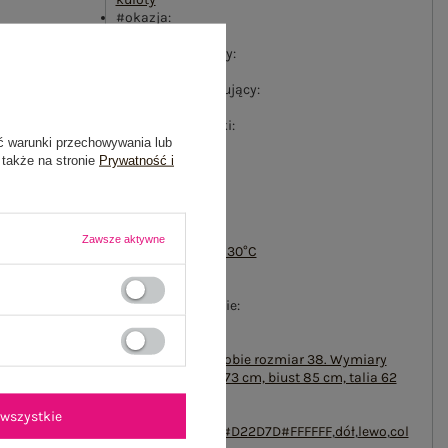
#okazja:
codzienne
#wzór dominujący:
gładki
#materiał dominujący:
bawełna
#długość nogawki:
ć warunki przechowywania lub
7/8
 także na stronie
Prywatność i
#styl nogawek:
szerokie
#zapięcie:
suwak
,
guziki
#sposób prania :
Zawsze aktywne
pranie w pralce w 30°C
#kieszenie:
otwarte
,
z tyłu
#wysokość w pasie:
średni/regularny
#modelka:
Modelka ma na sobie rozmiar 38. Wymiary
modelki: wzrost 173 cm, biust 85 cm, talia 62
cm, biodra 95 cm
emblemat:
wszystkie
txt_BESTSELLER#D22D7D#FFFFFF
,
dół
,
lewo
,
col