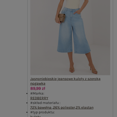
Jasnoniebieskie jeansowe kuloty z szeroką
nogawką
89,99 zł
#Marka:
REDBERRY
#skład materiału :
72% bawełna
,
26% poliester
,
2% elastan
#typ produktu:
kuloty