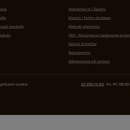
enia
Reklamacje | Zwroty
yłki
Koszty i formy dostawy
ować produkt
Metody płatności
rodukt
FAQ - Najczęściej zadawane pytan
Opinie klientów
Regulaminy
Odstąpienie od umowy
 plikami cookie
22 290 10 80
Pn.-Pt. 08:00