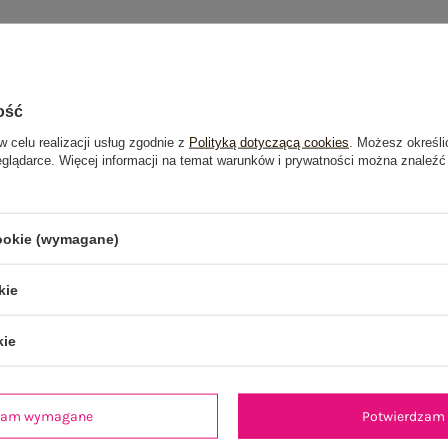
ość
w celu realizacji usług zgodnie z
Polityką dotyczącą cookies
. Możesz określi
eglądarce. Więcej informacji na temat warunków i prywatności można znaleźć
cookie (wymagane)
kie
kie
dzam wymagane
Potwierdzam 