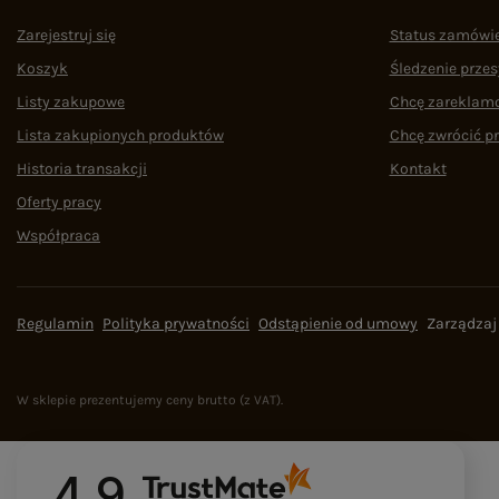
Zarejestruj się
Status zamówi
Koszyk
Śledzenie przes
Listy zakupowe
Chcę zareklam
Lista zakupionych produktów
Chcę zwrócić p
Historia transakcji
Kontakt
Oferty pracy
Współpraca
Regulamin
Polityka prywatności
Odstąpienie od umowy
Zarządzaj
W sklepie prezentujemy ceny brutto (z VAT).
4.9