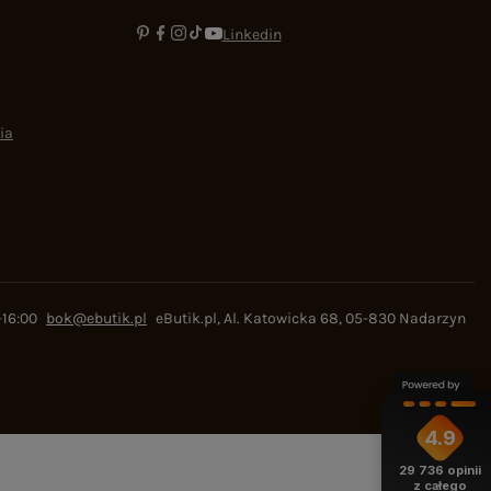
Linkedin
ia
-16:00
bok@ebutik.pl
eButik.pl
,
Al. Katowicka 68
,
05-830
Nadarzyn
4.9
29 736
opinii
z całego