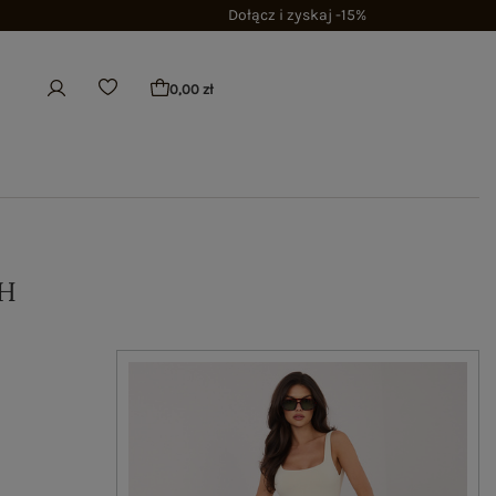
Dołącz i zyskaj -15%
0,00 zł
H