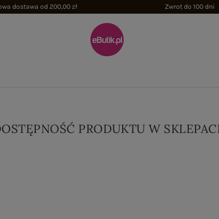
wa dostawa od 200,00 zł
Zwrot do 100 dni
DOSTĘPNOŚĆ PRODUKTU W SKLEPAC