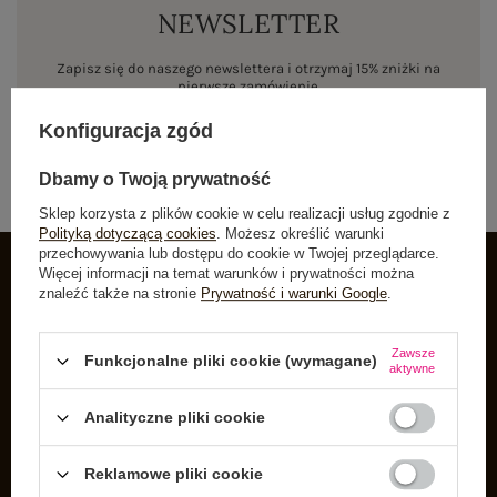
NEWSLETTER
Zapisz się do naszego newslettera i otrzymaj 15% zniżki na
pierwsze zamówienie
Konfiguracja zgód
ZAPISZ SIĘ
Dbamy o Twoją prywatność
Sklep korzysta z plików cookie w celu realizacji usług zgodnie z
Polityką dotyczącą cookies
. Możesz określić warunki
przechowywania lub dostępu do cookie w Twojej przeglądarce.
Więcej informacji na temat warunków i prywatności można
znaleźć także na stronie
Prywatność i warunki Google
.
INFORMACJE O BUTIK
Zarejestruj się
Zawsze
Funkcjonalne pliki cookie (wymagane)
aktywne
Koszyk
Listy zakupowe
Analityczne pliki cookie
Lista zakupionych produktów
Reklamowe pliki cookie
Historia transakcji