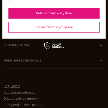
Oferty pracy
Współpraca
Potwierdzam wszystkie
Potwierdzam wymagane
POMOC I WSPARCIE
OBSŁUGA KLIENTA
MEDIA SPOŁECZNOŚCIOWE
Regulamin
Polityka prywatności
Odstąpienie od umowy
Zarządzaj plikami cookie