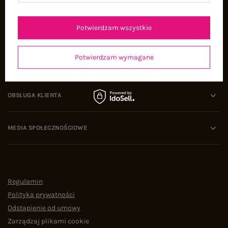
Oferty pracy
Współpraca
Potwierdzam wszystkie
Potwierdzam wymagane
POMOC I WSPARCIE
OBSŁUGA KLIENTA
MEDIA SPOŁECZNOŚCIOWE
Regulamin
Polityka prywatności
Odstąpienie od umowy
Zarządzaj plikami cookie