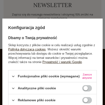
NEWSLETTER
Zapisz się do naszego newslettera i otrzymaj 15% zniżki na
pierwsze zamówienie
Konfiguracja zgód
ZAPISZ SIĘ
Dbamy o Twoją prywatność
Sklep korzysta z plików cookie w celu realizacji usług zgodnie z
Polityką dotyczącą cookies
. Możesz określić warunki
przechowywania lub dostępu do cookie w Twojej przeglądarce.
Więcej informacji na temat warunków i prywatności można
znaleźć także na stronie
Prywatność i warunki Google
.
INFORMACJE O BUTIK
Zarejestruj się
Zawsze
Funkcjonalne pliki cookie (wymagane)
aktywne
Koszyk
Listy zakupowe
Analityczne pliki cookie
Lista zakupionych produktów
Reklamowe pliki cookie
Historia transakcji