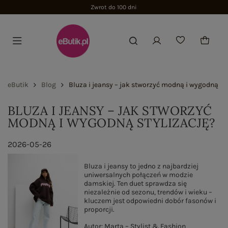
Zwrot do 100 dni
eButik
Blog
Bluza i jeansy – jak stworzyć modną i wygodną sty
BLUZA I JEANSY – JAK STWORZYĆ
MODNĄ I WYGODNĄ STYLIZACJĘ?
2026-05-26
Bluza i jeansy to jedno z najbardziej
uniwersalnych połączeń w modzie
damskiej. Ten duet sprawdza się
niezależnie od sezonu, trendów i wieku –
kluczem jest odpowiedni dobór fasonów i
proporcji.
Autor: Marta – Stylist & Fashion