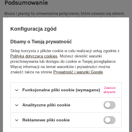
Podsumowanie
Bluza i jeansy to uniwersalne połączenie, które zawsze się obroni.
Kluczem jest świadome dobranie fasonów i proporcji, dzięki
czemu nawet najprostsza stylizacja może wyglądać modowo i
Konfiguracja zgód
nowocześnie.
Jeśli chcesz zobaczyć pełną kolekcję modeli, sprawdź
bluzy
Dbamy o Twoją prywatność
damskie
dostępne w eButik.
Sklep korzysta z plików cookie w celu realizacji usług zgodnie z
Polityką dotyczącą cookies
. Możesz określić warunki
przechowywania lub dostępu do cookie w Twojej przeglądarce.
Więcej informacji na temat warunków i prywatności można
Pokaż więcej wpisów z
Maj 2026
znaleźć także na stronie
Prywatność i warunki Google
.
POLECANE
Zawsze
Funkcjonalne pliki cookie (wymagane)
aktywne
Analityczne pliki cookie
Reklamowe pliki cookie