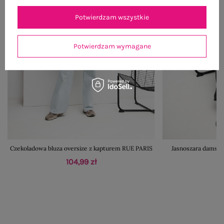
Potwierdzam wszystkie
Potwierdzam wymagane
Czekoladowa bluza oversize z kapturem RUE PARIS
Jasnoszara damska
104,99 zł