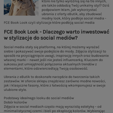
które nie tylko wyróżnią się na tle innych,
ale także oddadzą Twój unikalny styl? Dziś
podpowiem Wam, jak wykorzystać
ubrania z oferty eButik, aby zbudować
modny look, który podbije social media -
FCE Book Look czyli stylizacje które podbiją social media
FCE Book Look - Dlaczego warto inwestować
w stylizacje do social mediów?
Social media stały się platformą, na której możemy wyrażać
siebie i pokazywać swoje podejście do mody. Zdjęcia stylizacji to
sposób na przyciągnięcie uwagi, inspirację innych oraz budowanie
własnej marki – nawet jeśli nie jesteś influencerką. Kluczem do
sukcesu jest umiejętność połączenia aktualnych trendów z
elementami, które odzwierciedlają Twoją osobowość.
Ubrania z eButik to doskonałe narzędzie do tworzenia takich
zestawów. W ofercie sklepu znajdziesz zarówno modne nowości,
jak i klasyczne fasony, które z łatwością wkomponujesz w swoje
ulubione style.
Podstawy idealnego looku do social mediów
Dobór kolorów
Zdjęcia w social mediach często mają wyrazistą estetykę – od
minimalistycznej czerni i bieli po eksplozję kolorów. Wybierając