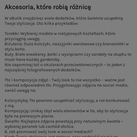
Akcesoria, które robią różnicę
W eButik znajdziesz wiele dodatków, które świetnie uzupełnią
Twoje stylizacje. Oto kilka przykładów:
Torebki: Wybieraj modele w nietypowych kształtach, które
przyciągną uwagę.
Biżuteria: Duże kolczyki, naszyjniki warstwowe czy bransoletki w
stylu boho.
Buty: Białe sneakersy, botki z wycięciami czy sandały na słupku to
must-have każdej garderoby.
Nie zapominaj też o okularach przeciwsłonecznych – to jeden z
najczęściej fotografowanych dodatków.
Tło i kompozycja zdjęć - Twój look to nie wszystko – ważne jest
również odpowiednie tło. Przygotowując zdjęcia na social media,
zwróć uwagę na:
Kolorystykę: Tło powinno uzupełniać stylizację, a nie konkurować
z nią.
Kompozycję: Unikaj zbyt wielu elementów w tle, aby to stylizacja
była na pierwszym planie.
Światło: Najlepsze zdjęcia powstają przy naturalnym świetle –
wybieraj poranek lub zachód słońca.
6. Jak promować swój look w social mediach?
Kiedy Twoja stylizacja jest gotowa, czas podzielić się nią ze