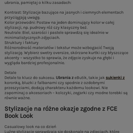
ubrania, pamiętaj o kilku zasadach:
Kontrast: Stylizacje bazujące na jasnych i ciemnych elementach
przyciągają uwagę.
Kolor przewodni: Postaw na jeden dominujący kolor w całej
stylizacji, np. pudrowy róż czy klasyczny beż.
Neutrale: Biel, szarości i pastele sprawdzą się idealnie w
minimalistycznych zdjęciach.
Struktury i faktury
Różnorodność materiałów i tekstur może wzbogacić Twoją
stylizację. Wybierz swetry oversize, skórzane kurtki czy błyszczące
akcenty – wszystko to sprawia, że zdjęcie zyskuje na głębi i
wygląda bardziej profesjonalnie.
Detale
Detale to klucz do sukcesu.
Ubrania z
eButik, takie jak
sukienki z
koronką, bluzki z falbanami czy spodnie z ozdobnymi
przeszyciami, dodają charakteru każdemu lookowi. Nie
zapominaj o akcesoriach – kolczyki, zegarki czy modne torebki są
równie ważne.
Stylizacje na różne okazje zgodne z FCE
Book Look
Casualowy look na co dzień
Luźne stylizacje sprawdzają się doskonale na zdjęciach, które