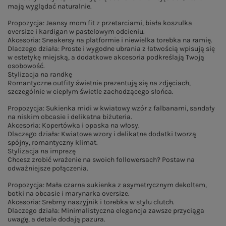
mają wyglądać naturalnie.
Propozycja: Jeansy mom fit z przetarciami, biała koszulka
oversize i kardigan w pastelowym odcieniu.
Akcesoria: Sneakersy na platformie i niewielka torebka na ramię.
Dlaczego działa: Proste i wygodne ubrania z łatwością wpisują się
w estetykę miejską, a dodatkowe akcesoria podkreślają Twoją
osobowość.
Stylizacja na randkę
Romantyczne outfity świetnie prezentują się na zdjęciach,
szczególnie w ciepłym świetle zachodzącego słońca.
Propozycja: Sukienka midi w kwiatowy wzór z falbanami, sandały
na niskim obcasie i delikatna biżuteria.
Akcesoria: Kopertówka i opaska na włosy.
Dlaczego działa: Kwiatowe wzory i delikatne dodatki tworzą
spójny, romantyczny klimat.
Stylizacja na imprezę
Chcesz zrobić wrażenie na swoich followersach? Postaw na
odważniejsze połączenia.
Propozycja: Mała czarna sukienka z asymetrycznym dekoltem,
botki na obcasie i marynarka oversize.
Akcesoria: Srebrny naszyjnik i torebka w stylu clutch.
Dlaczego działa: Minimalistyczna elegancja zawsze przyciąga
uwagę, a detale dodają pazura.