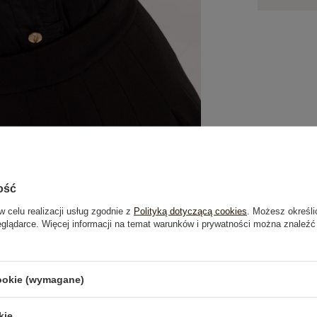
ość
w celu realizacji usług zgodnie z
Polityką dotyczącą cookies
. Możesz określi
eglądarce. Więcej informacji na temat warunków i prywatności można znaleźć
je
Opinie o produkcie
(0)
cookie (wymagane)
OSTATNIO OGLĄDANE
kie