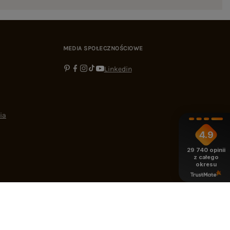
MEDIA SPOŁECZNOŚCIOWE
Linkedin
ia
4.9
29 740
opinii
z całego
okresu
-16:00
bok@ebutik.pl
eButik.pl
,
Al. Katowicka 68
,
05-830
Nadarzyn