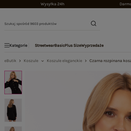
Wysyłka 24h
Darmo
Streetwear
Basic
Plus Size
Wyprzedaże
Kategorie
eButik
Koszule
Koszule eleganckie
Czarna rozpinana kos