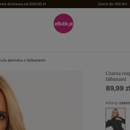
wa dostawa od 200,00 zł
Zwrot do 100 dni
zula damska z falbanami
Czarna roz
falbanami
89,99 z
Kolory
:
czarn