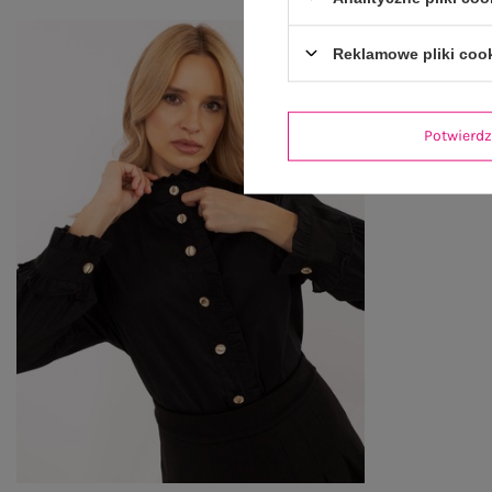
Reklamowe pliki coo
Potwier