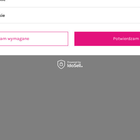
kie
dzam wymagane
Potwierdzam 