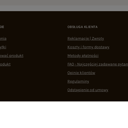
CIE
OBSŁUGA KLIENTA
enia
Reklamacje | Zwroty
yłki
Koszty i formy dostawy
ować produkt
Metody płatności
rodukt
FAQ - Najczęściej zadawane pytan
Opinie klientów
Regulaminy
Odstąpienie od umowy
 plikami cookie
22 290 10 80
Pn.-Pt. 08:00