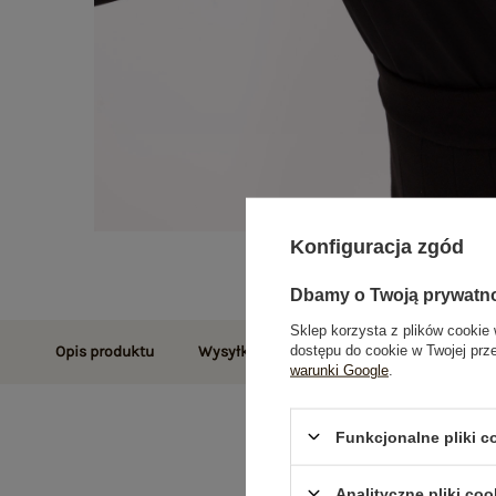
Konfiguracja zgód
Dbamy o Twoją prywatn
Sklep korzysta z plików cookie 
dostępu do cookie w Twojej prz
Opis produktu
Wysyłka i dostawa
Zwroty i reklamac
warunki Google
.
Funkcjonalne pliki 
Analityczne pliki coo