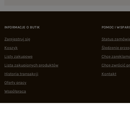
INFORMACJE O BUTIK
POMOC I WSPAR
Zarejestruj się
Status zamówi
Koszyk
Śledzenie przes
Listy zakupowe
Chcę zareklam
Lista zakupionych produktów
Chcę zwrócić p
Historia transakcji
Kontakt
Oferty pracy
Współpraca
Regulamin
Polityka prywatności
Odstąpienie od umowy
Zarządzaj