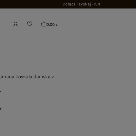
Dołącz i zyskaj -15%
0,00 zł
pinana koszula damska z
ł
y