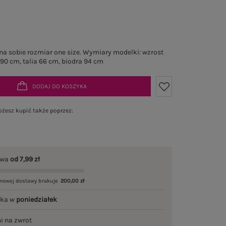
a sobie rozmiar one size. Wymiary modelki: wzrost
 90 cm, talia 66 cm, biodra 94 cm
DODAJ DO KOSZYKA
żesz kupić także poprzez:
awa
od 7,99 zł
mowej dostawy brakuje
200,00 zł
łka w
poniedziałek
ni na zwrot