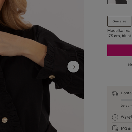
One size
Modelka ma n
175 cm, biust
Mo
Dost
Do dar
Wysy
100 d