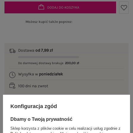
DODAJ DO KOSZYKA
Możesz kupić także poprzez:
Dostawa
od 7,99 zł
Do darmowej dostawy brakuje
200,00 zł
Wysyłka w
poniedziałek
100 dni na zwrot
Konfiguracja zgód
OPIS PRODUKTU
Dbamy o Twoją prywatność
GŁÓWNE PARAMETRY
Sklep korzysta z plików cookie w celu realizacji usług zgodnie z