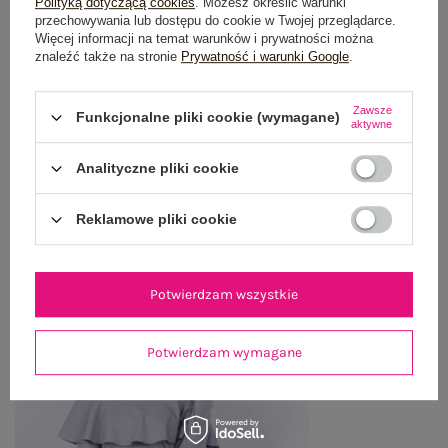
Polityką dotyczącą cookies
. Możesz określić warunki
przechowywania lub dostępu do cookie w Twojej przeglądarce.
OPINIE O PRODUKCIE
(1)
Więcej informacji na temat warunków i prywatności można
znaleźć także na stronie
Prywatność i warunki Google
.
WYSYŁKA I DOSTAWA
Zawsze
Funkcjonalne pliki cookie (wymagane)
ZWROTY I REKLAMACJE
aktywne
Analityczne pliki cookie
OSTATNIO OGLĄDANE
Reklamowe pliki cookie
Zobacz wszystko
Potwierdzam wszystkie
Potwierdzam wymagane