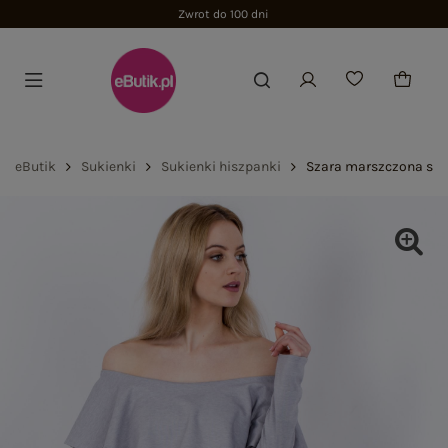
Zwrot do 100 dni
eButik
Sukienki
Sukienki hiszpanki
Szara marszczona suk