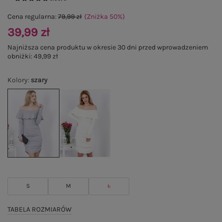
Cena regularna:
79,99 zł
(Zniżka
50
%
)
39,99 zł
Najniższa cena produktu w okresie 30 dni przed wprowadzeniem
obniżki:
49,99 zł
Kolory
:
szary
S
M
L
TABELA ROZMIARÓW