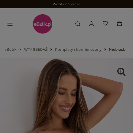
Zwrot do 100 dni
eButik
WYPRZEDAŻ
Komplety i kombinezony
Niebieski le