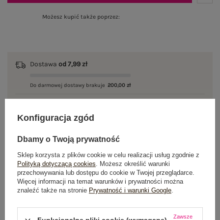
Możesz kupić także poprzez:
Dostawa
od 7,99 zł
Do darmowej dostawy brakuje
200,00 zł
Zamów w ciągu
04:53:26 sek.
,
a wyślemy
jeszcze dzisiaj!
Konfiguracja zgód
100 dni na zwrot
Dbamy o Twoją prywatność
Sklep korzysta z plików cookie w celu realizacji usług zgodnie z
Polityką dotyczącą cookies
. Możesz określić warunki
przechowywania lub dostępu do cookie w Twojej przeglądarce.
OPIS PRODUKTU
Więcej informacji na temat warunków i prywatności można
znaleźć także na stronie
Prywatność i warunki Google
.
GŁÓWNE PARAMETRY
Zawsze
Funkcjonalne pliki cookie (wymagane)