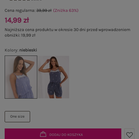
Cena regularna:
39,99 zł
(Zniżka
63
%
)
14,99 zł
Najniższa cena produktu w okresie 30 dni przed wprowadzeniem
obniżki:
19,99 zł
Kolory
:
niebieski
One size
DODAJ DO KOSZYKA