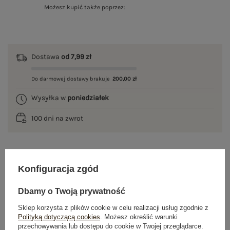
Możesz kupić także poprzez:
Dostawa
od 7,99 zł
Do darmowej dostawy brakuje
200,00 zł
Wysyłka w
poniedziałek
100 dni na zwrot
OPIS PRODUKTU
Konfiguracja zgód
GŁÓWNE PARAMETRY
Dbamy o Twoją prywatność
Sklep korzysta z plików cookie w celu realizacji usług zgodnie z
OPINIE O PRODUKCIE
(5)
Polityką dotyczącą cookies
. Możesz określić warunki
przechowywania lub dostępu do cookie w Twojej przeglądarce.