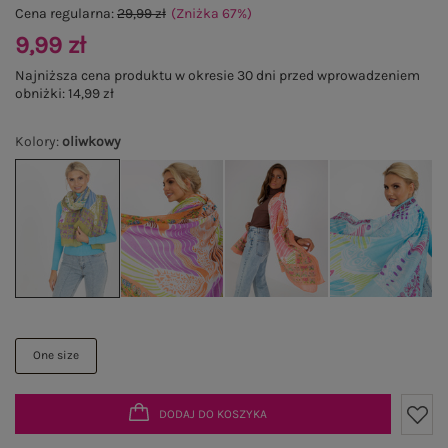
Cena regularna:
29,99 zł
(Zniżka
67
%
)
9,99 zł
Najniższa cena produktu w okresie 30 dni przed wprowadzeniem
obniżki:
14,99 zł
Kolory
:
oliwkowy
One size
DODAJ DO KOSZYKA