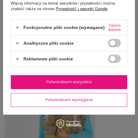
Więcej informacji na temat warunków i prywatności można
WYSYŁKA I DOSTAWA
znaleźć także na stronie
Prywatność i warunki Google
.
ZWROTY I REKLAMACJE
Zawsze
Funkcjonalne pliki cookie (wymagane)
aktywne
OSTATNIO OGLĄDANE
Analityczne pliki cookie
Zobacz wszystko
Reklamowe pliki cookie
Potwierdzam wszystkie
Potwierdzam wymagane