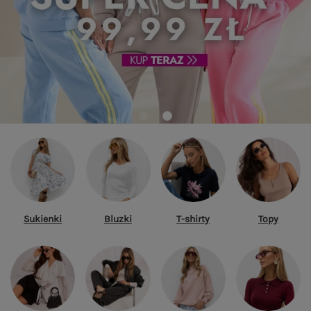
Sukienki
Bluzki
T-shirty
Topy