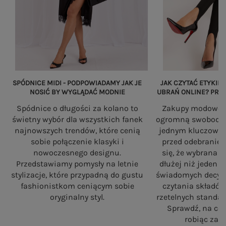
SPÓDNICE MIDI - PODPOWIADAMY JAK JE
JAK CZYTAĆ ETYKIET
NOSIĆ BY WYGLĄDAĆ MODNIE
UBRAŃ ONLINE? PRZ
Spódnice o długości za kolano to
Zakupy modowe w
świetny wybór dla wszystkich fanek
ogromną swobodę, a
najnowszych trendów, które cenią
jednym kluczowy
sobie połączenie klasyki i
przed odebranie
nowoczesnego designu.
się, że wybrana 
Przedstawiamy pomysły na letnie
dłużej niż jeden 
stylizacje, które przypadną do gustu
świadomych decyzj
fashionistkom ceniącym sobie
czytania składó
oryginalny styl.
rzetelnych standa
Sprawdź, na co
robiąc zaku