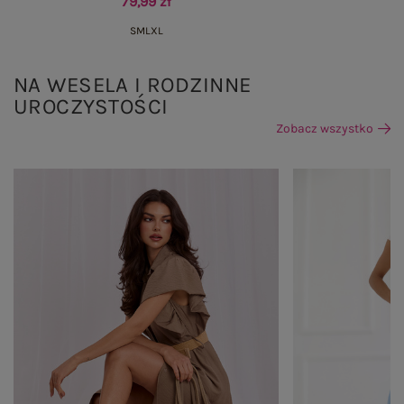
79,99 zł
S
M
L
XL
NA WESELA I RODZINNE
UROCZYSTOŚCI
Zobacz wszystko