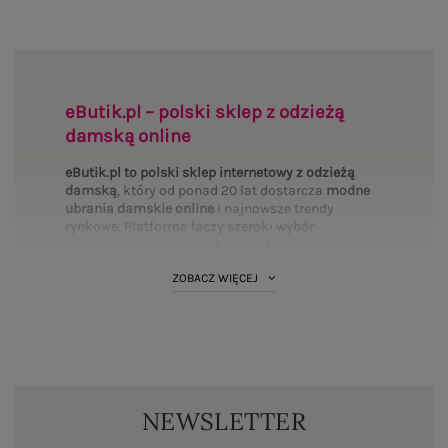
eButik.pl – polski sklep z odzieżą
damską online
eButik.pl to polski sklep internetowy z odzieżą
damską
, który od ponad 20 lat dostarcza
modne
ubrania damskie online
i najnowsze trendy
rynkowe. Platforma łączy szeroki wybór
asortymentu, wysoką jakość wykonania oraz
mierzalne bezpieczeństwo transakcji. Wybierz
ZOBACZ WIĘCEJ
interesujące Cię
kategorie
i uzupełnij swoją
garderobę:
Bluzki
·
Sukienki
·
Spodnie
·
T-shirty
·
PLUS SIZE
·
Bluzy
·
Komplety
·
Spódnice
·
Koszule
·
Marynarki
·
Swetry
·
Kurtki
·
Płaszcze
·
BASIC
·
Legginsy
·
Topy
·
Szorty
·
Body
NEWSLETTER
Standardy polskiego rynku fashion online