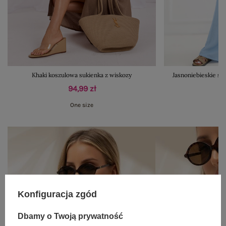
Khaki koszulowa sukienka z wiskozy
Jasnoniebieskie sp
94,99 zł
One size
Konfiguracja zgód
Dbamy o Twoją prywatność