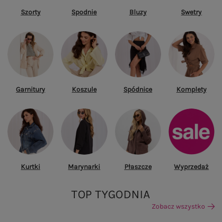
Szorty
Spodnie
Bluzy
Swetry
Garnitury
Koszule
Spódnice
Komplety
Kurtki
Marynarki
Płaszcze
Wyprzedaż
TOP TYGODNIA
Zobacz wszystko