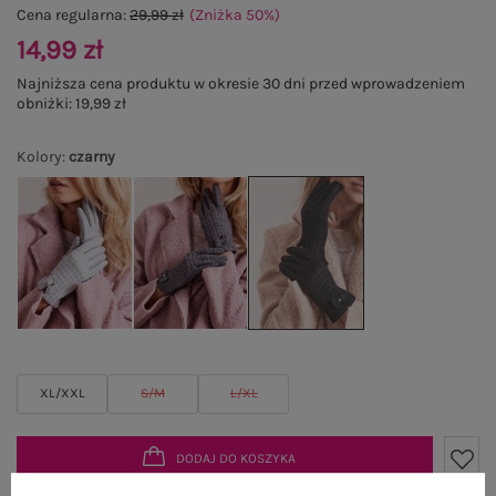
Cena regularna:
29,99 zł
(Zniżka
50
%
)
14,99 zł
Najniższa cena produktu w okresie 30 dni przed wprowadzeniem
obniżki:
19,99 zł
Kolory
:
czarny
XL/XXL
S/M
L/XL
DODAJ DO KOSZYKA