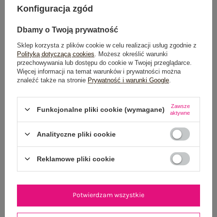
Możesz kupić także poprzez:
Konfiguracja zgód
Dbamy o Twoją prywatność
Sklep korzysta z plików cookie w celu realizacji usług zgodnie z
Dostawa
od 7,99 zł
Polityką dotyczącą cookies
. Możesz określić warunki
przechowywania lub dostępu do cookie w Twojej przeglądarce.
Więcej informacji na temat warunków i prywatności można
Do darmowej dostawy brakuje
200,00 zł
znaleźć także na stronie
Prywatność i warunki Google
.
Wysyłka
jutro
Zawsze
Funkcjonalne pliki cookie (wymagane)
100 dni na zwrot
aktywne
Analityczne pliki cookie
OPIS PRODUKTU
Reklamowe pliki cookie
GŁÓWNE PARAMETRY
Potwierdzam wszystkie
OPINIE O PRODUKCIE
(5)