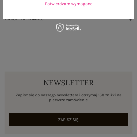
Potwierdzam wymagane
WYSYŁKA I DOSTAWA
ZWROTY I REKLAMACJE
NEWSLETTER
Zapisz się do naszego newslettera i otrzymaj 15% zniżki na
pierwsze zamówienie
ZAPISZ SIĘ