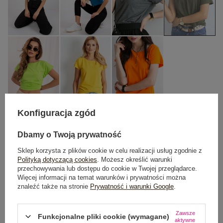
Konfiguracja zgód
XS
S
M
L
XL
Dbamy o Twoją prywatność
Sklep korzysta z plików cookie w celu realizacji usług zgodnie z
TABELA ROZMIARÓW
Polityką dotyczącą cookies
. Możesz określić warunki
przechowywania lub dostępu do cookie w Twojej przeglądarce.
Więcej informacji na temat warunków i prywatności można
DODAJ DO KOSZYKA
znaleźć także na stronie
Prywatność i warunki Google
.
Możesz kupić także poprzez:
Zawsze
Funkcjonalne pliki cookie (wymagane)
aktywne