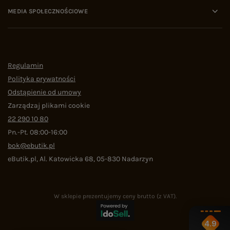
MEDIA SPOŁECZNOŚCIOWE
Regulamin
Polityka prywatności
Odstąpienie od umowy
Zarządzaj plikami cookie
22 290 10 80
Pn.-Pt. 08:00-16:00
bok@ebutik.pl
eButik.pl
,
Al. Katowicka 68
,
05-830
Nadarzyn
W sklepie prezentujemy ceny brutto (z VAT).
4.9