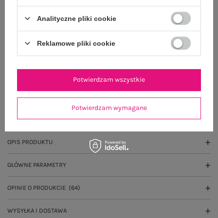
Analityczne pliki cookie
Dostawa
od 7,99 zł
Reklamowe pliki cookie
Do darmowej dostawy brakuje
200,00 zł
Zamów w ciągu
04:32:33 sek.
,
a wyślemy
jeszcze dzisiaj!
Potwierdzam wszystkie
100 dni na zwrot
Potwierdzam wymagane
OPIS PRODUKTU
GŁÓWNE PARAMETRY
OPINIE O PRODUKCIE
(64)
WYSYŁKA I DOSTAWA