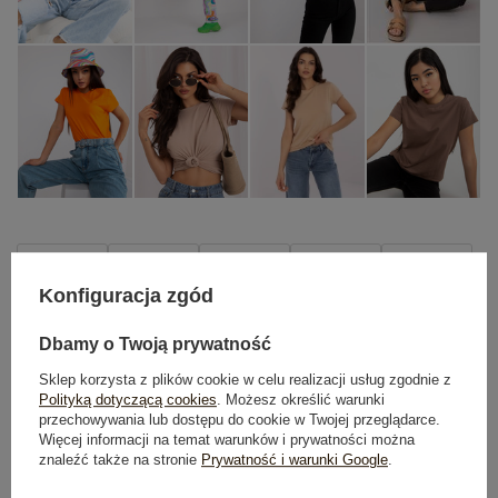
XS
S
M
L
XL
Konfiguracja zgód
TABELA ROZMIARÓW
Dbamy o Twoją prywatność
DODAJ DO KOSZYKA
Sklep korzysta z plików cookie w celu realizacji usług zgodnie z
Polityką dotyczącą cookies
. Możesz określić warunki
przechowywania lub dostępu do cookie w Twojej przeglądarce.
Możesz kupić także poprzez:
Więcej informacji na temat warunków i prywatności można
znaleźć także na stronie
Prywatność i warunki Google
.