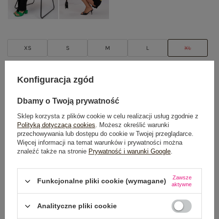
XS
S
M
L
XL
TABELA ROZMIARÓW
Konfiguracja zgód
POWIADOM O DOSTĘPNOŚCI
Dbamy o Twoją prywatność
Sklep korzysta z plików cookie w celu realizacji usług zgodnie z
Polityką dotyczącą cookies
. Możesz określić warunki
przechowywania lub dostępu do cookie w Twojej przeglądarce.
Dostawa
od 7,99 zł
Więcej informacji na temat warunków i prywatności można
znaleźć także na stronie
Prywatność i warunki Google
.
Do darmowej dostawy brakuje
200,00 zł
Zawsze
Wysyłka
jutro
Funkcjonalne pliki cookie (wymagane)
aktywne
100 dni na zwrot
Analityczne pliki cookie