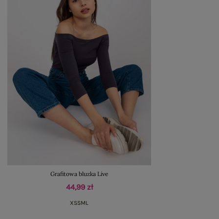
Grafitowa bluzka Live
44,99 zł
XS
S
M
L