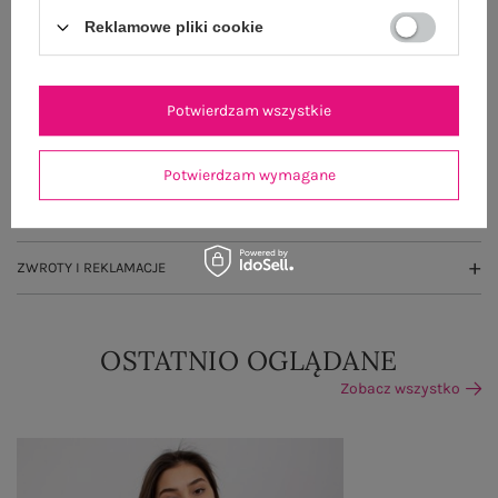
Reklamowe pliki cookie
OPIS PRODUKTU
Potwierdzam wszystkie
GŁÓWNE PARAMETRY
OPINIE O PRODUKCIE
(253)
Potwierdzam wymagane
WYSYŁKA I DOSTAWA
ZWROTY I REKLAMACJE
OSTATNIO OGLĄDANE
Zobacz wszystko