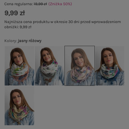
Cena regularna:
19,99 zł
(Zniżka
50
%
)
9,99 zł
Najniższa cena produktu w okresie 30 dni przed wprowadzeniem
obniżki:
9,99 zł
Kolory
:
jasny różowy