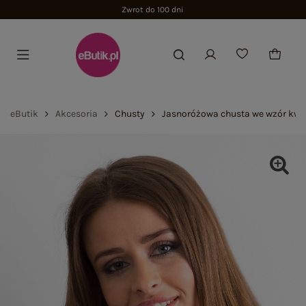
Zwrot do 100 dni
eButik
Akcesoria
Chusty
Jasnoróżowa chusta we wzór kwi