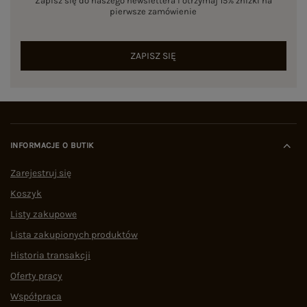
Zapisz się do naszego newslettera i otrzymaj 15% zniżki na
pierwsze zamówienie
ZAPISZ SIĘ
INFORMACJE O BUTIK
Zarejestruj się
Koszyk
Listy zakupowe
Lista zakupionych produktów
Historia transakcji
Oferty pracy
Współpraca