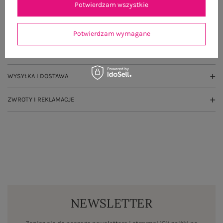
Potwierdzam wszystkie
OPIS PRODUKTU
GŁÓWNE PARAMETRY
Potwierdzam wymagane
OPINIE O PRODUKCIE
(12)
WYSYŁKA I DOSTAWA
ZWROTY I REKLAMACJE
NEWSLETTER