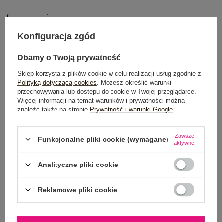
One size
Konfiguracja zgód
DODAJ DO KOSZYKA
Dbamy o Twoją prywatność
Sklep korzysta z plików cookie w celu realizacji usług zgodnie z
Możesz kupić także poprzez:
Polityką dotyczącą cookies
. Możesz określić warunki
przechowywania lub dostępu do cookie w Twojej przeglądarce.
Więcej informacji na temat warunków i prywatności można
znaleźć także na stronie
Prywatność i warunki Google
.
Dostawa
od 7,99 zł
Zawsze
Funkcjonalne pliki cookie (wymagane)
aktywne
Do darmowej dostawy brakuje
200,00 zł
Wysyłka
jutro
Analityczne pliki cookie
100 dni na zwrot
Reklamowe pliki cookie