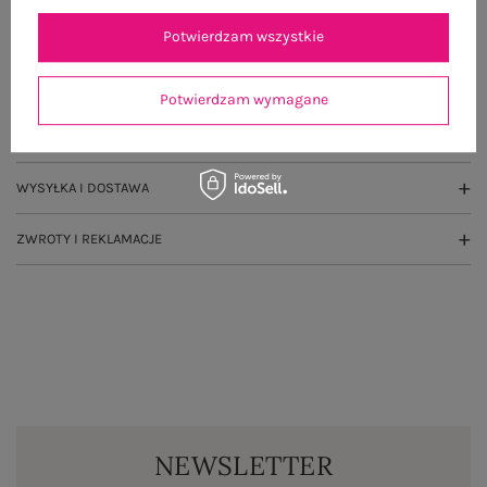
OPIS PRODUKTU
Potwierdzam wszystkie
GŁÓWNE PARAMETRY
Potwierdzam wymagane
OPINIE O PRODUKCIE
(4)
WYSYŁKA I DOSTAWA
ZWROTY I REKLAMACJE
NEWSLETTER