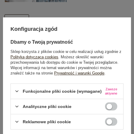
One size
Konfiguracja zgód
DODAJ DO KOSZYKA
Dbamy o Twoją prywatność
Sklep korzysta z plików cookie w celu realizacji usług zgodnie z
Możesz kupić także poprzez:
Polityką dotyczącą cookies
. Możesz określić warunki
przechowywania lub dostępu do cookie w Twojej przeglądarce.
Więcej informacji na temat warunków i prywatności można
znaleźć także na stronie
Prywatność i warunki Google
.
Dostawa
od 7,99 zł
Zawsze
Funkcjonalne pliki cookie (wymagane)
Do darmowej dostawy brakuje
200,00 zł
aktywne
Wysyłka
jutro
Analityczne pliki cookie
100 dni na zwrot
Reklamowe pliki cookie