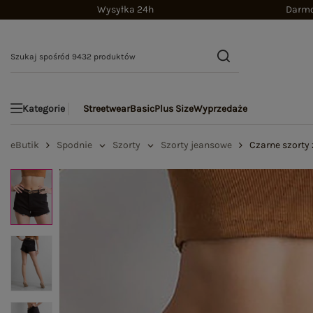
Wysyłka 24h
Darmo
Streetwear
Basic
Plus Size
Wyprzedaże
Kategorie
eButik
Spodnie
Szorty
Szorty jeansowe
Czarne szorty