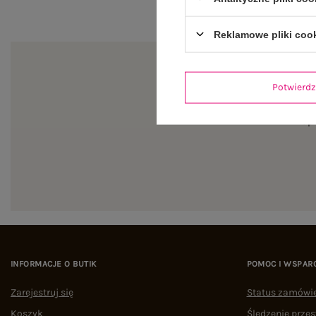
Reklamowe pliki coo
Potwier
Zapi
INFORMACJE O BUTIK
POMOC I WSPAR
Zarejestruj się
Status zamówi
Koszyk
Śledzenie przes