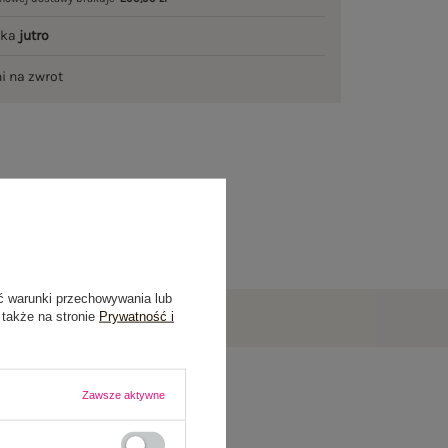
łka
jutro
ni na zwrot
ć warunki przechowywania lub
 także na stronie
Prywatność i
Zawsze aktywne