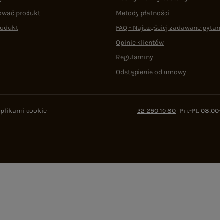
ować produkt
Metody płatności
rodukt
FAQ - Najczęściej zadawane pytan
Opinie klientów
Regulaminy
Odstąpienie od umowy
 plikami cookie
22 290 10 80
Pn.-Pt. 08:00