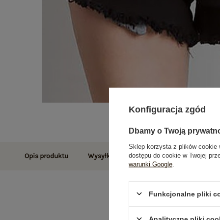
Konfiguracja zgód
Dbamy o Twoją prywatn
Sklep korzysta z plików cookie 
dostępu do cookie w Twojej prz
Opis produktu
Wysyłka i dostawa
Zwroty i reklamac
warunki Google
.
Funkcjonalne pliki 
Analityczne pliki coo