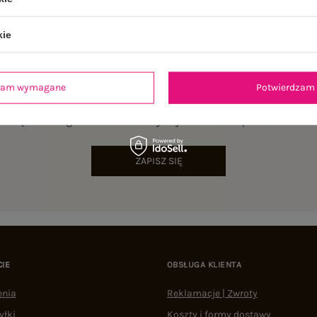
kie
dzam wymagane
Potwierdzam 
NEWSLETTER
sz się do naszego newslettera i otrzymaj 15% zniżki na pierwsze zamów
ZAPISZ SIĘ
CIE
OBSŁUGA KLIENTA
enia
Reklamacje | Zwroty
yłki
Koszty i formy dostawy