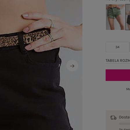
34
TABELA ROZ
Mo
Dost
Do dar