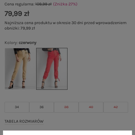
Cena regularna:
109,99 zł
(Zniżka
27
%
)
79,99 zł
Najniższa cena produktu w okresie 30 dni przed wprowadzeniem
obniżki:
79,99 zł
Kolory
:
czerwony
34
36
38
40
42
TABELA ROZMIARÓW