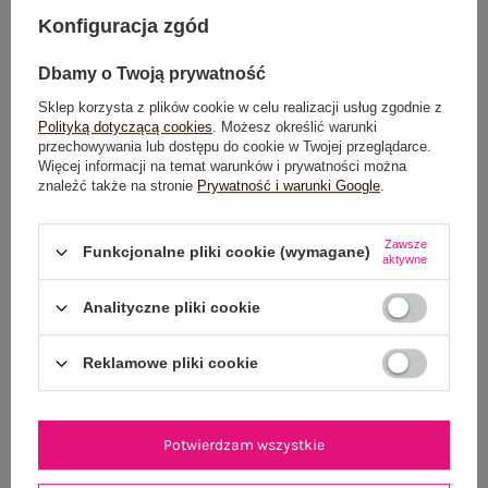
DODAJ DO KOSZYKA
Konfiguracja zgód
Możesz kupić także poprzez:
Dbamy o Twoją prywatność
Sklep korzysta z plików cookie w celu realizacji usług zgodnie z
Polityką dotyczącą cookies
. Możesz określić warunki
przechowywania lub dostępu do cookie w Twojej przeglądarce.
Dostawa
od 7,99 zł
Więcej informacji na temat warunków i prywatności można
znaleźć także na stronie
Prywatność i warunki Google
.
Do darmowej dostawy brakuje
200,00 zł
Zawsze
Wysyłka
jutro
Funkcjonalne pliki cookie (wymagane)
aktywne
100 dni na zwrot
Analityczne pliki cookie
Reklamowe pliki cookie
OPIS PRODUKTU
GŁÓWNE PARAMETRY
Potwierdzam wszystkie