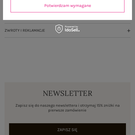
OPINIE O PRODUKCIE
(3)
Potwierdzam wymagane
WYSYŁKA I DOSTAWA
ZWROTY I REKLAMACJE
NEWSLETTER
Zapisz się do naszego newslettera i otrzymaj 15% zniżki na
pierwsze zamówienie
ZAPISZ SIĘ