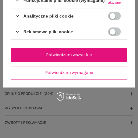
Funkcjonalne pliki cookie (wymagane)
aktywne
Do darmowej dostawy brakuje
200,00 zł
Analityczne pliki cookie
Zamów w ciągu
02:08:03 sek.
,
a wyślemy
jeszcze dzisiaj!
Reklamowe pliki cookie
100 dni na zwrot
Potwierdzam wszystkie
OPIS PRODUKTU
Potwierdzam wymagane
GŁÓWNE PARAMETRY
OPINIE O PRODUKCIE
(224)
WYSYŁKA I DOSTAWA
ZWROTY I REKLAMACJE