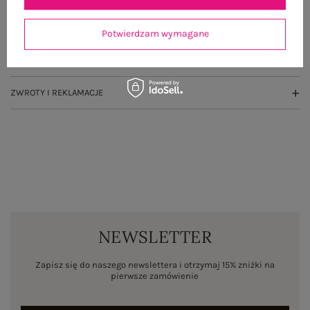
OPINIE O PRODUKCIE
(34)
Potwierdzam wymagane
WYSYŁKA I DOSTAWA
ZWROTY I REKLAMACJE
NEWSLETTER
Zapisz się do naszego newslettera i otrzymaj 15% zniżki na
pierwsze zamówienie