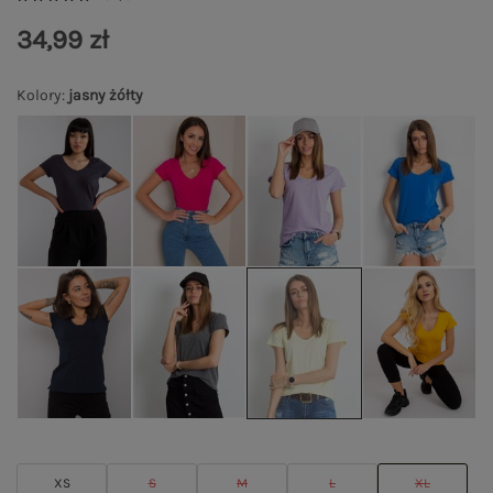
34,99 zł
Kolory
:
jasny żółty
XS
S
M
L
XL