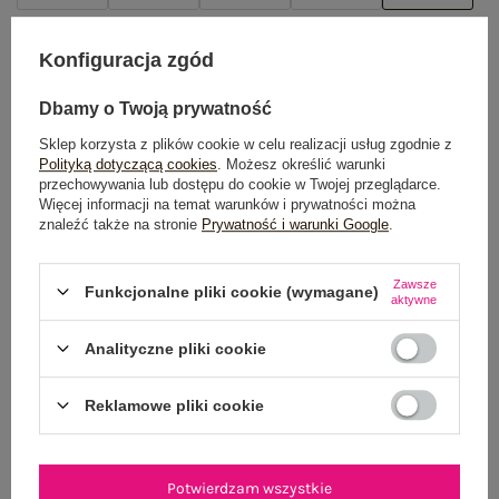
TABELA ROZMIARÓW
Konfiguracja zgód
Dbamy o Twoją prywatność
POWIADOM O DOSTĘPNOŚCI
Sklep korzysta z plików cookie w celu realizacji usług zgodnie z
Polityką dotyczącą cookies
. Możesz określić warunki
przechowywania lub dostępu do cookie w Twojej przeglądarce.
Dostawa
od 7,99 zł
Więcej informacji na temat warunków i prywatności można
znaleźć także na stronie
Prywatność i warunki Google
.
Do darmowej dostawy brakuje
200,00 zł
Zawsze
Funkcjonalne pliki cookie (wymagane)
Wysyłka w
poniedziałek
aktywne
100 dni na zwrot
Analityczne pliki cookie
Reklamowe pliki cookie
OPIS PRODUKTU
Potwierdzam wszystkie
GŁÓWNE PARAMETRY