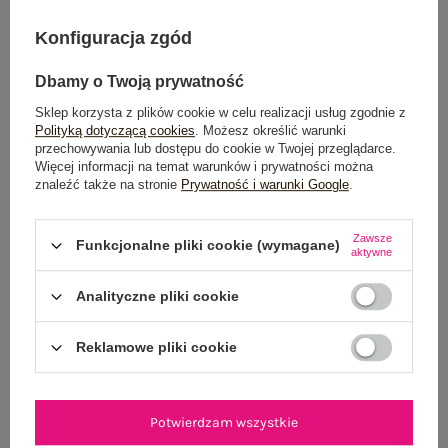
DODAJ DO KOSZYKA
Konfiguracja zgód
Możesz kupić także poprzez:
Dbamy o Twoją prywatność
Sklep korzysta z plików cookie w celu realizacji usług zgodnie z
Polityką dotyczącą cookies
. Możesz określić warunki
Dostawa
od 7,99 zł
przechowywania lub dostępu do cookie w Twojej przeglądarce.
Więcej informacji na temat warunków i prywatności można
znaleźć także na stronie
Prywatność i warunki Google
.
Do darmowej dostawy brakuje
200,00 zł
Wysyłka
jutro
Zawsze
Funkcjonalne pliki cookie (wymagane)
aktywne
100 dni na zwrot
Analityczne pliki cookie
Reklamowe pliki cookie
OPIS PRODUKTU
GŁÓWNE PARAMETRY
Potwierdzam wszystkie