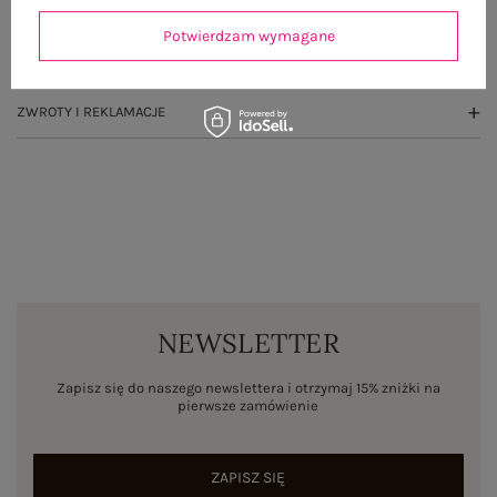
OPINIE O PRODUKCIE
(1)
Potwierdzam wymagane
WYSYŁKA I DOSTAWA
ZWROTY I REKLAMACJE
NEWSLETTER
Zapisz się do naszego newslettera i otrzymaj 15% zniżki na
pierwsze zamówienie
ZAPISZ SIĘ