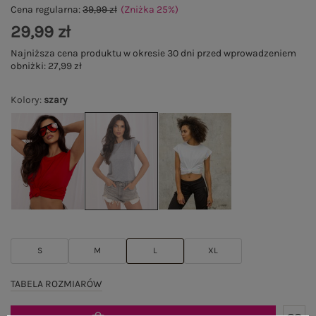
Cena regularna:
39,99 zł
(Zniżka
25
%
)
29,99 zł
Najniższa cena produktu w okresie 30 dni przed wprowadzeniem
obniżki:
27,99 zł
Kolory
:
szary
S
M
L
XL
TABELA ROZMIARÓW